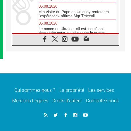
05.08.2026
«La visite du Pape en Uruguay renforcera
l'espérance» affirme Mgr Tróccoli
05.08.2026
Le nonce en Ukraine: «Il est inquiétant
d'entendre ceux qui bénissent la guerre»
05.08.2026
Léon XIV au Pérou, une lueur d'espoir pour
un peuple en quête de paix
05.08.2026
SCEAM: L'Église en Afrique vers
l'Assemblée ecclésiale de 2028 depuis
Addis-Abeba
05.08.2026
Le Pape exprime ses condoléances suite au
décès du cardinal Júlio Langa
Qui sommes-nous ?
La propriété
Les services
05.08.2026
Mentions Legales
Droits d’auteur
Contactez-nous
Le Pape attendu en novembre en Uruguay,
en Argentine et au Pérou
05.08.2026
Audience générale: la prière est un acte
d'espérance
04.08.2026