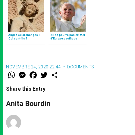
Anges ou archanges ?
« Il ne pourra pas exister
Qui sont-ils ?
d’Europe pacifique
sans… »: l’Ukraine, dans
la vision de Jean-Paul II
NOVEMBRE 24, 2020 22:44
DOCUMENTS
W
M
F
T
S
h
e
a
w
h
a
s
c
i
a
t
s
e
t
r
Share this Entry
s
e
b
t
e
A
n
o
e
p
g
o
r
Anita Bourdin
p
e
k
r