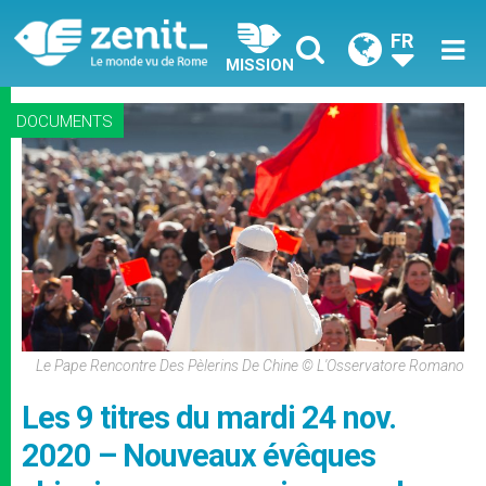
FR
MISSION
DOCUMENTS
Le Pape Rencontre Des Pèlerins De Chine © L'Osservatore Romano
Les 9 titres du mardi 24 nov.
2020 – Nouveaux évêques