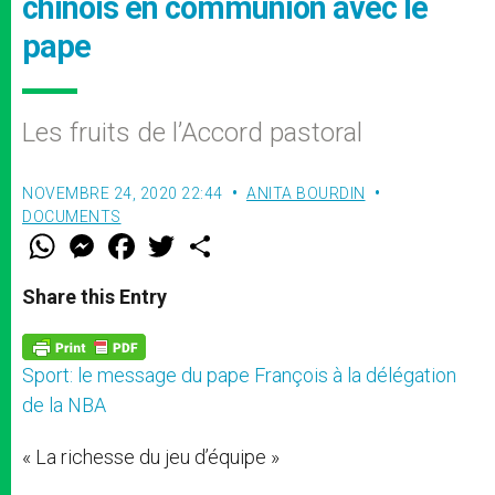
chinois en communion avec le
pape
Les fruits de l’Accord pastoral
NOVEMBRE 24, 2020 22:44
ANITA BOURDIN
DOCUMENTS
W
M
F
T
S
h
e
a
w
h
a
s
c
i
a
t
s
e
t
r
Share this Entry
s
e
b
t
e
A
n
o
e
p
g
o
r
p
e
k
Sport: le message du pape François à la délégation
r
de la NBA
« La richesse du jeu d’équipe »