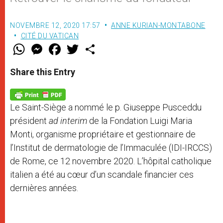
NOVEMBRE 12, 2020 17:57
ANNE KURIAN-MONTABONE
CITÉ DU VATICAN
W
M
F
T
S
h
e
a
w
h
a
s
c
i
a
t
s
e
t
r
Share this Entry
s
e
b
t
e
A
n
o
e
p
g
o
r
p
e
k
Le Saint-Siège a nommé le p. Giuseppe Pusceddu
r
président
ad interim
de la Fondation Luigi Maria
Monti, organisme propriétaire et gestionnaire de
l’Institut de dermatologie de l’Immaculée (IDI-IRCCS)
de Rome, ce 12 novembre 2020. L’hôpital catholique
italien a été au cœur d’un scandale financier ces
dernières années.