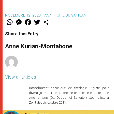
NOVEMBRE 12, 2020 17:57
CITÉ DU VATICAN
W
M
F
T
S
h
e
a
w
h
a
s
c
i
a
t
s
e
t
r
Share this Entry
s
e
b
t
e
A
n
o
e
p
g
o
r
Anne Kurian-Montabone
p
e
k
r
View all articles
Baccalauréat canonique de théologie. Pigiste pour
divers journaux de la presse chrétienne et auteur de
cinq romans (éd. Quasar et Salvator). Journaliste à
Zenit depuis octobre 2011.