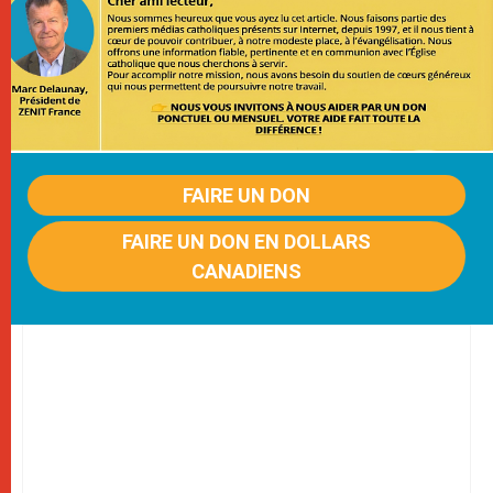
FAIRE UN DON
FAIRE UN DON EN DOLLARS
CANADIENS