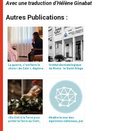
Avec une traduction d’Hélène Ginabat
Autres Publications :
La guerre, c’est faire le
Institut dermatologique
choix « de Caïn », déplore
de Rome : le Saint-Siège
le pape François
nomme un nouveau
président
«Du Ciel à la Terre pour
Abattre le mur des
porter la Terre au Ciel»,
égoïsmes nationaux, par
par Mgr Francesco Follo
Mario Monti