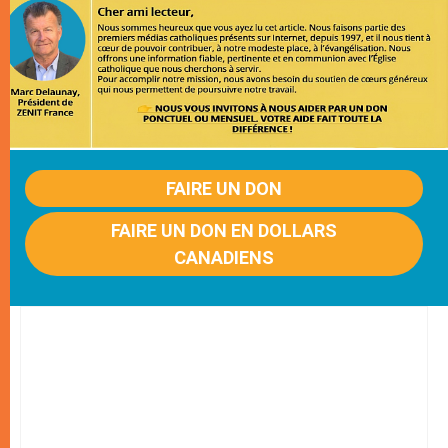
FAIRE UN DON
FAIRE UN DON EN DOLLARS
CANADIENS