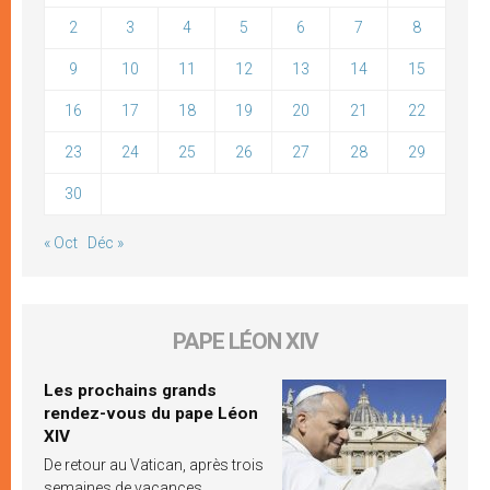
2
3
4
5
6
7
8
9
10
11
12
13
14
15
16
17
18
19
20
21
22
23
24
25
26
27
28
29
30
« Oct
Déc »
PAPE LÉON XIV
Les prochains grands
rendez-vous du pape Léon
XIV
De retour au Vatican, après trois
semaines de vacances