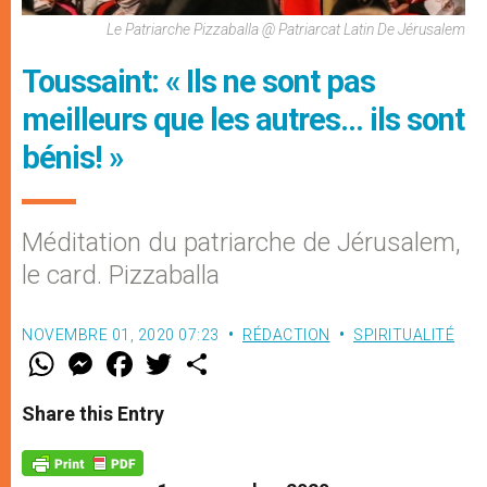
Le Patriarche Pizzaballa @ Patriarcat Latin De Jérusalem
Toussaint: « Ils ne sont pas
meilleurs que les autres… ils sont
bénis! »
Méditation du patriarche de Jérusalem,
le card. Pizzaballa
NOVEMBRE 01, 2020 07:23
RÉDACTION
SPIRITUALITÉ
W
M
F
T
S
h
e
a
w
h
a
s
c
i
a
t
s
e
t
r
Share this Entry
s
e
b
t
e
A
n
o
e
p
g
o
r
p
e
k