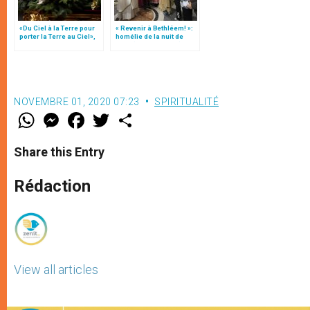
«Du Ciel à la Terre pour
« Revenir à Bethléem! »:
porter la Terre au Ciel»,
homélie de la nuit de
par Mgr Francesco Follo
Noël (texte complet)
NOVEMBRE 01, 2020 07:23
SPIRITUALITÉ
W
M
F
T
S
h
e
a
w
h
a
s
c
i
a
t
s
e
t
r
Share this Entry
s
e
b
t
e
A
n
o
e
p
g
o
r
Rédaction
p
e
k
r
View all articles