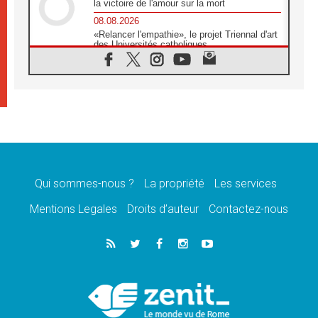
la victoire de l'amour sur la mort
08.08.2026
«Relancer l'empathie», le projet Triennal d'art
des Universités catholiques
08.08.2026
Signis 2026, donner la parole aux religieuses
catholiques
08.08.2026
Au Bangladesh, l'Église accompagne les
Dalits sur le chemin de la dignité
07.08.2026
Philippines: le vicariat apostolique de
Calapan devient un diocèse
Qui sommes-nous ?
La propriété
Les services
07.08.2026
Congo-Brazzaville: le 15 août, entre solennité
Mentions Legales
Droits d’auteur
Contactez-nous
de l'Assomption et mémoire nationale
07.08.2026
«La paix commence par l'empathie» estime
le cardinal Parolin
07.08.2026
En Colombie, «la paix ne s'achète pas avec
une signature»