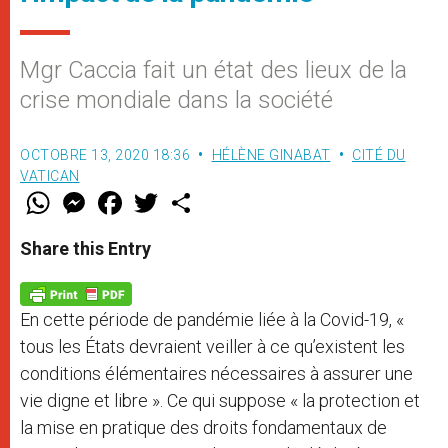
Mgr Caccia fait un état des lieux de la
crise mondiale dans la société
OCTOBRE 13, 2020 18:36
HÉLÈNE GINABAT
CITÉ DU
VATICAN
W
M
F
T
S
h
e
a
w
h
a
s
c
i
a
t
s
e
t
r
Share this Entry
s
e
b
t
e
A
n
o
e
p
g
o
r
p
e
k
En cette période de pandémie liée à la Covid-19, «
r
tous les États devraient veiller à ce qu’existent les
conditions élémentaires nécessaires à assurer une
vie digne et libre ». Ce qui suppose « la protection et
la mise en pratique des droits fondamentaux de