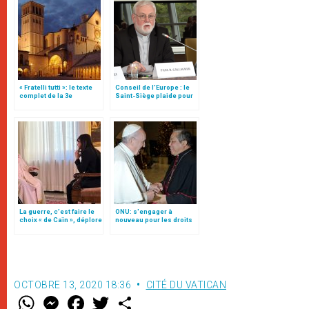
« Fratelli tutti »: le texte
Conseil de l'Europe : le
complet de la 3e
Saint-Siège plaide pour
encyclique du pape
"une affirmation ferme du
François
droit à la liberté
religieuse"
La guerre, c’est faire le
ONU: s'engager à
choix « de Caïn », déplore
nouveau pour les droits
le pape François
de l’homme, par Mgr
Auza (traduction
complète)
OCTOBRE 13, 2020 18:36
CITÉ DU VATICAN
W
M
F
T
S
h
e
a
w
h