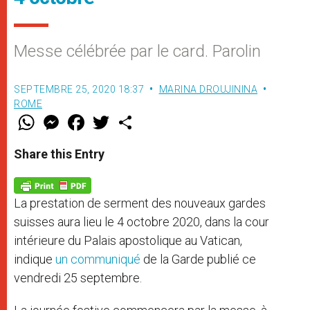
Messe célébrée par le card. Parolin
SEPTEMBRE 25, 2020 18:37
MARINA DROUJININA
ROME
W
M
F
T
S
h
e
a
w
h
a
s
c
i
a
t
s
e
t
r
Share this Entry
s
e
b
t
e
A
n
o
e
p
g
o
r
p
e
k
La prestation de serment des nouveaux gardes
r
suisses aura lieu le 4 octobre 2020, dans la cour
intérieure du Palais apostolique au Vatican,
indique
un communiqué
de la Garde publié ce
vendredi 25 septembre.