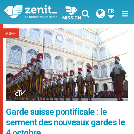
FR
MISSION
ROME
Garde suisse pontificale : le
serment des nouveaux gardes le
4 octobre