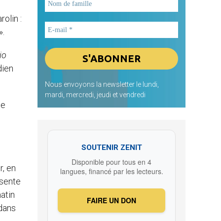
olin :
».
io
dien
Nous envoyons la newsletter le lundi,
mardi, mercredi, jeudi et vendredi
ie
SOUTENIR ZENIT
Disponible pour tous en 4
r, en
langues, financé par les lecteurs.
ésente
atin
FAIRE UN DON
 dans