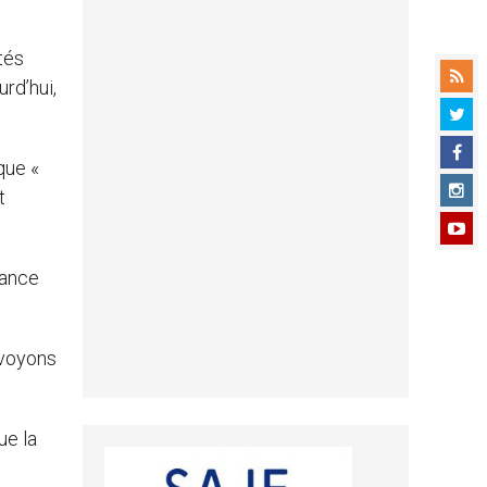
tés
rd’hui,
que «
t
dance
 voyons
ue la