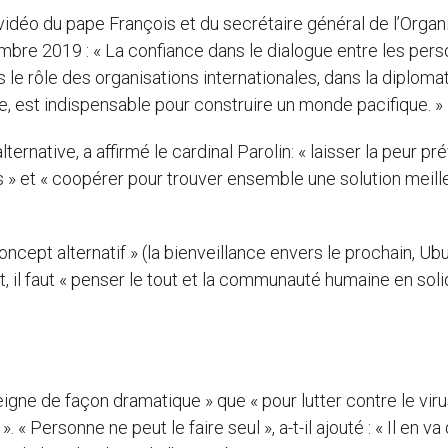
e vidéo du pape François et du secrétaire général de l’Organ
mbre 2019 : « La confiance dans le dialogue entre les per
ns le rôle des organisations internationales, dans la diploma
, est indispensable pour construire un monde pacifique. »
rnative, a affirmé le cardinal Parolin: « laisser la peur pré
s » et « coopérer pour trouver ensemble une solution meill
concept alternatif » (la bienveillance envers le prochain, Ub
 il faut « penser le tout et la communauté humaine en soli
igne de façon dramatique » que « pour lutter contre le viru
 Personne ne peut le faire seul », a-t-il ajouté : « Il en va