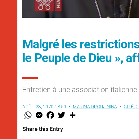
Malgré les restrictio
le Peuple de Dieu », af
Entretien à une association italienne
AOÛT 28, 2020 18:50
MARINA DROUJININA
CITÉ D
W
M
F
T
S
h
e
a
w
h
a
s
c
i
a
t
s
e
t
r
Share this Entry
s
e
b
t
e
A
n
o
e