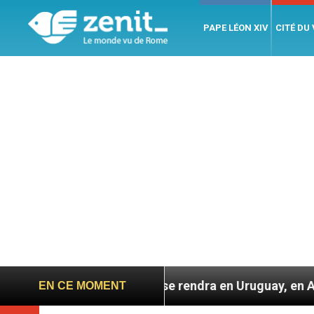
PAPE LÉON XIV
CITÉ DU
 Léon XIV se rendra en Uruguay, en Argentine et au Pér
EN CE MOMENT