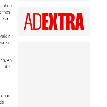
isation
sonnes
tie en
valoir
eure et
untu en
darité
s, une
 de