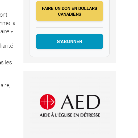
FAIRE UN DON EN DOLLARS
CANADIENS
 ont
omme la
aire ».
S’ABONNER
iarité
ns les
aire,