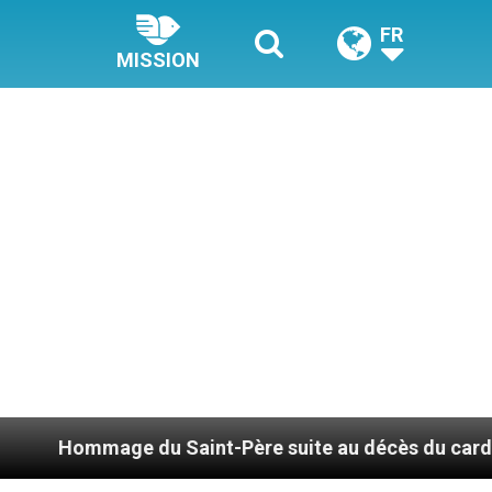
FR
MISSION
 Saint-Père suite au décès du cardinal Júlio Duarte