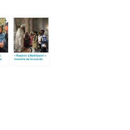
e
« Revenir à Bethléem! »:
le
homélie de la nuit de
 »!
Noël (texte complet)