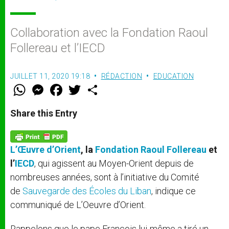
Collaboration avec la Fondation Raoul
Follereau et l’IECD
JUILLET 11, 2020 19:18
RÉDACTION
EDUCATION
W
M
F
T
S
h
e
a
w
h
a
s
c
i
a
t
s
e
t
r
Share this Entry
s
e
b
t
e
A
n
o
e
p
g
o
r
p
e
k
L’Œuvre d’Orient
, la
Fondation Raoul Follereau
et
r
l’
IECD
, qui agissent au Moyen-Orient depuis de
nombreuses années, sont à l’initiative du Comité
de
Sauvegarde des Écoles du Liban
, indique ce
communiqué de L’Oeuvre d’Orient.
Rappelons que le pape François lui-même a tiré un