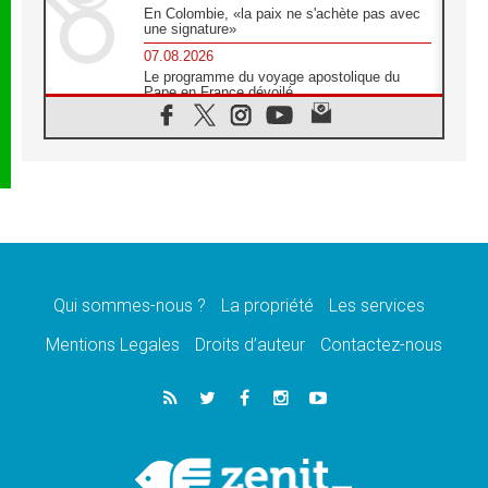
En Colombie, «la paix ne s'achète pas avec
une signature»
07.08.2026
Le programme du voyage apostolique du
Pape en France dévoilé
07.08.2026
1ère Conférence continentale sur l'éducation
catholique en Afrique
07.08.2026
Un logo symbolique pour la venue du Pape
en France
07.08.2026
Cardinal Rossi: «La venue du Pape Léon en
Argentine est un hommage à François»
Qui sommes-nous ?
La propriété
Les services
07.08.2026
Hiroshima et Nagasaki, 81 ans après,
Mentions Legales
Droits d’auteur
Contactez-nous
lancement des «dix jours de prière pour la
paix»
06.08.2026
Préparatifs des JMJ 2027 à Séoul: «c'est
passionnant et l'impatience est immense!»
06.08.2026
Chrétiens et confucéens: respect et sagesse
pour relever les «défis urgents»