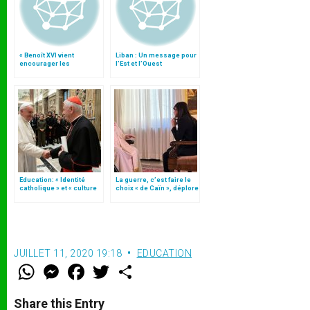
« Benoît XVI vient
Liban : Un message pour
encourager les
l’Est et l’Ouest
chrétiens à servir la
concorde »
Education: « Identité
La guerre, c’est faire le
catholique » et « culture
choix « de Caïn », déplore
du dialogue », une
le pape François
« instruction » (texte
complet)
JUILLET 11, 2020 19:18
EDUCATION
W
M
F
T
S
h
e
a
w
h
a
s
c
i
a
t
s
e
t
r
Share this Entry