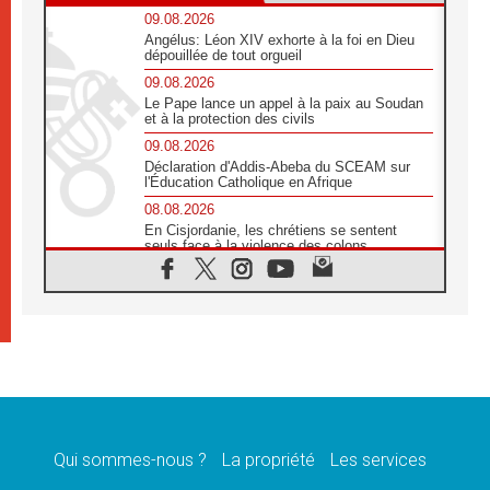
09.08.2026
Angélus: Léon XIV exhorte à la foi en Dieu
dépouillée de tout orgueil
09.08.2026
Le Pape lance un appel à la paix au Soudan
et à la protection des civils
09.08.2026
Déclaration d'Addis-Abeba du SCEAM sur
l'Éducation Catholique en Afrique
08.08.2026
En Cisjordanie, les chrétiens se sentent
seuls face à la violence des colons
08.08.2026
Léon XIV au sanctuaire de Notre Dame du
Bon Conseil à Genazzano en septembre
08.08.2026
Léon XIV: Sainte Agathe aide à contempler
la victoire de l'amour sur la mort
08.08.2026
«Relancer l'empathie», le projet Triennal d'art
des Universités catholiques
Qui sommes-nous ?
La propriété
Les services
08.08.2026
Signis 2026, donner la parole aux religieuses