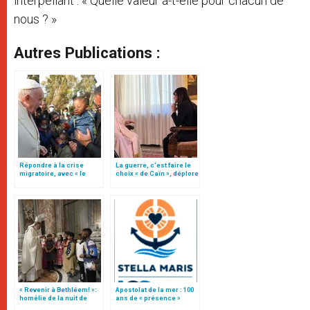
interpellant : « Quelle valeur a-t-elle pour chacun de
nous ? »
Autres Publications :
Répondre à la crise
La guerre, c’est faire le
migratoire, avec « le
choix « de Caïn », déplore
style de l’humanité »!
le pape François
(texte complet)
« Revenir à Bethléem! »:
Apostolat de la mer : 100
homélie de la nuit de
ans de « présence »
Noël (texte complet)
auprès des marins