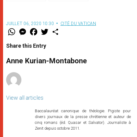
JUILLET 06, 2020 10:30
CITÉ DU VATICAN
W
M
F
T
S
h
e
a
w
h
a
s
c
i
a
t
s
e
t
r
Share this Entry
s
e
b
t
e
A
n
o
e
p
g
o
r
Anne Kurian-Montabone
p
e
k
r
View all articles
Baccalauréat canonique de théologie. Pigiste pour
divers journaux de la presse chrétienne et auteur de
cinq romans (éd. Quasar et Salvator). Journaliste à
Zenit depuis octobre 2011.