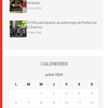
miracles
24 Juil 2026
20 000 participants au pèlerinage de Pentecôte
à Chartres
22 Mai 2026
CALENDRIER
juillet 2020
L
M
M
J
V
S
D
1
2
3
4
5
6
7
8
9
10
11
12