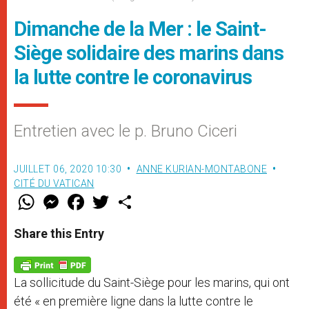
Dimanche de la Mer : le Saint-
Siège solidaire des marins dans
la lutte contre le coronavirus
Entretien avec le p. Bruno Ciceri
JUILLET 06, 2020 10:30
ANNE KURIAN-MONTABONE
CITÉ DU VATICAN
W
M
F
T
S
h
e
a
w
h
a
s
c
i
a
t
s
e
t
r
Share this Entry
s
e
b
t
e
A
n
o
e
p
g
o
r
p
e
k
La sollicitude du Saint-Siège pour les marins, qui ont
r
été « en première ligne dans la lutte contre le