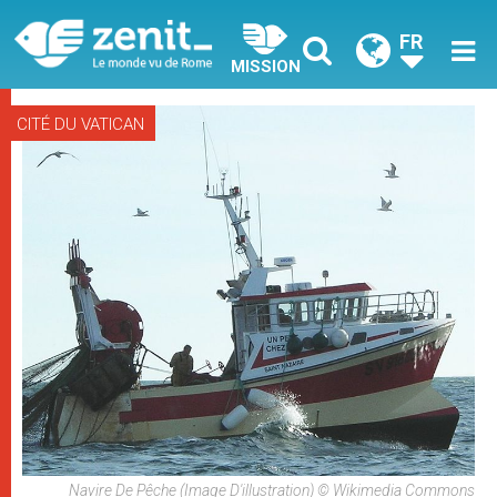
FR
MISSION
CITÉ DU VATICAN
Navire De Pêche (image D'illustration) © Wikimedia Commons