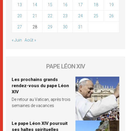
13
14
15
16
17
18
19
20
21
22
23
24
25
26
27
28
29
30
31
« Juin
Août »
PAPE LÉON XIV
Les prochains grands
rendez-vous du pape Léon
XIV
De retour au Vatican, après trois
semaines de vacances
Le pape Léon XIV poursuit
ses haltes spirituelles