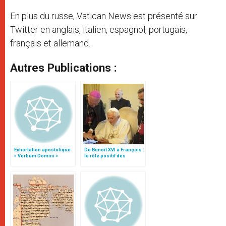
En plus du russe, Vatican News est présenté sur
Twitter en anglais, italien, espagnol, portugais,
français et allemand.
Autres Publications :
Exhortation apostolique
De Benoît XVI à François :
« Verbum Domini »
le rôle positif des
réseaux sociaux dans le
changement de
perception du pape