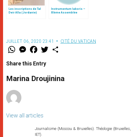
Les inscriptions de Tal
Instrumentum laboris –
Deir Alla (Jordanie)
XIème Assemblée
Générale Ordinaire du
Synode des Évêques
JUILLET 06, 2020 23:41
CITÉ DU VATICAN
W
M
F
T
S
h
e
a
w
h
a
s
c
i
a
t
s
e
t
r
Share this Entry
s
e
b
t
e
A
n
o
e
p
g
o
r
Marina Droujinina
p
e
k
r
View all articles
Journalisme (Moscou & Bruxelles). Théologie (Bruxelles,
IET).