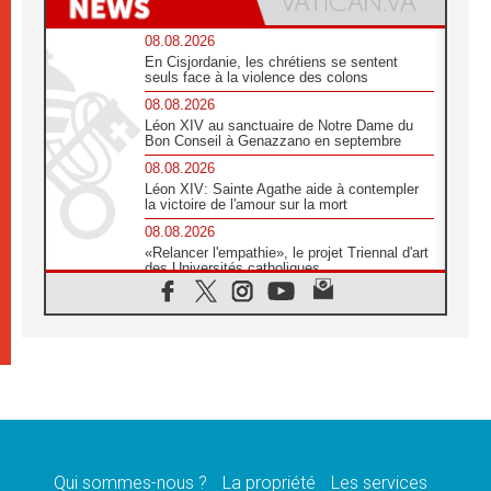
08.08.2026
En Cisjordanie, les chrétiens se sentent
seuls face à la violence des colons
08.08.2026
Léon XIV au sanctuaire de Notre Dame du
Bon Conseil à Genazzano en septembre
08.08.2026
Léon XIV: Sainte Agathe aide à contempler
la victoire de l'amour sur la mort
08.08.2026
«Relancer l'empathie», le projet Triennal d'art
des Universités catholiques
08.08.2026
Signis 2026, donner la parole aux religieuses
catholiques
08.08.2026
Au Bangladesh, l'Église accompagne les
Dalits sur le chemin de la dignité
07.08.2026
Philippines: le vicariat apostolique de
Calapan devient un diocèse
Qui sommes-nous ?
La propriété
Les services
07.08.2026