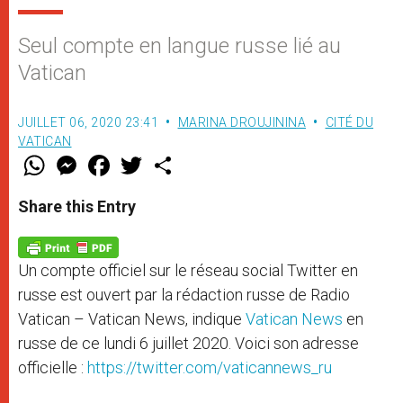
Seul compte en langue russe lié au
Vatican
JUILLET 06, 2020 23:41
MARINA DROUJININA
CITÉ DU
VATICAN
W
M
F
T
S
h
e
a
w
h
a
s
c
i
a
t
s
e
t
r
Share this Entry
s
e
b
t
e
A
n
o
e
p
g
o
r
p
e
k
Un compte officiel sur le réseau social Twitter en
r
russe est ouvert par la rédaction russe de Radio
Vatican – Vatican News, indique
Vatican News
en
russe de ce lundi 6 juillet 2020. Voici son adresse
officielle :
https://twitter.com/vaticannews_ru