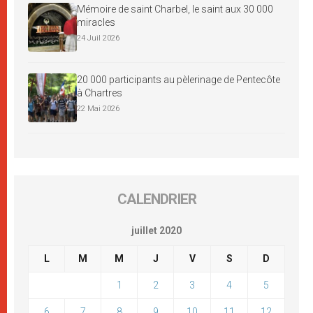
Mémoire de saint Charbel, le saint aux 30 000
miracles
24 Juil 2026
20 000 participants au pèlerinage de Pentecôte
à Chartres
22 Mai 2026
CALENDRIER
juillet 2020
L
M
M
J
V
S
D
1
2
3
4
5
6
7
8
9
10
11
12