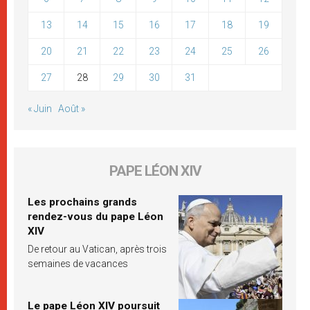
13
14
15
16
17
18
19
20
21
22
23
24
25
26
27
28
29
30
31
« Juin
Août »
PAPE LÉON XIV
Les prochains grands
rendez-vous du pape Léon
XIV
De retour au Vatican, après trois
semaines de vacances
Le pape Léon XIV poursuit