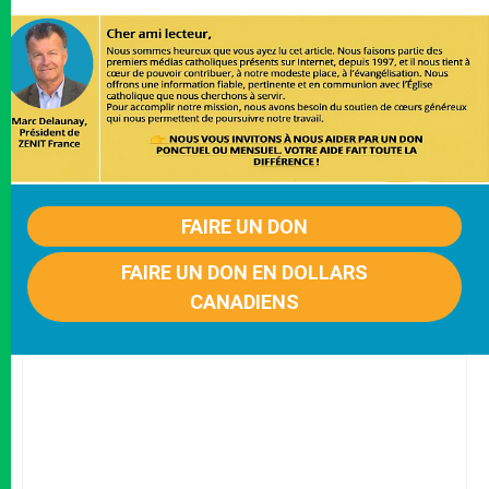
FAIRE UN DON
FAIRE UN DON EN DOLLARS
CANADIENS