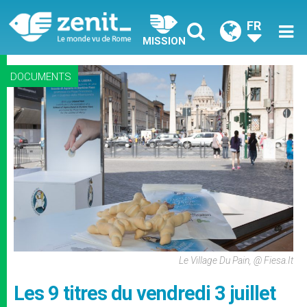
FR
MISSION
DOCUMENTS
Le Village Du Pain, @ Fiesa.it
Les 9 titres du vendredi 3 juillet