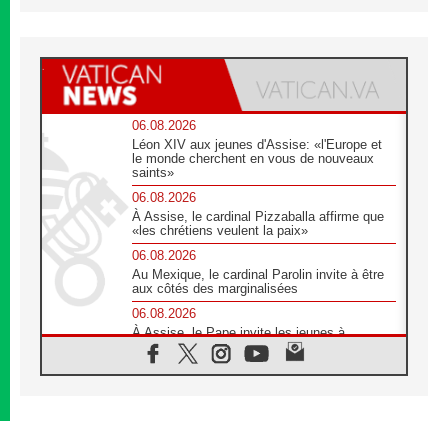
06.08.2026
Léon XIV aux jeunes d'Assise: «l'Europe et
le monde cherchent en vous de nouveaux
saints»
06.08.2026
À Assise, le cardinal Pizzaballa affirme que
«les chrétiens veulent la paix»
06.08.2026
Au Mexique, le cardinal Parolin invite à être
aux côtés des marginalisées
06.08.2026
À Assise, le Pape invite les jeunes à
«construire la civilisation de l'amour»
05.08.2026
La visite du Pape en Argentine portera «un
message de paix et de dignité humaine»
05.08.2026