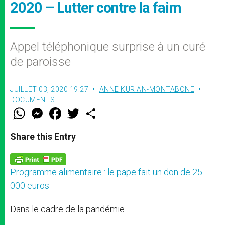
2020 – Lutter contre la faim
Appel téléphonique surprise à un curé
de paroisse
JUILLET 03, 2020 19:27
ANNE KURIAN-MONTABONE
DOCUMENTS
W
M
F
T
S
h
e
a
w
h
a
s
c
i
a
t
s
e
t
r
Share this Entry
s
e
b
t
e
A
n
o
e
p
g
o
r
p
e
k
Programme alimentaire : le pape fait un don de 25
r
000 euros
Dans le cadre de la pandémie