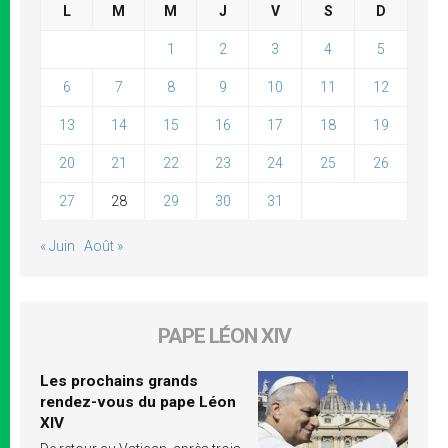
L
M
M
J
V
S
D
1
2
3
4
5
6
7
8
9
10
11
12
13
14
15
16
17
18
19
20
21
22
23
24
25
26
27
28
29
30
31
« Juin
Août »
PAPE LÉON XIV
Les prochains grands
rendez-vous du pape Léon
XIV