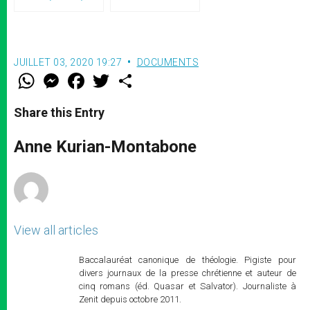
JUILLET 03, 2020 19:27
DOCUMENTS
W
M
F
T
S
h
e
a
w
h
a
s
c
i
a
t
s
e
t
r
Share this Entry
s
e
b
t
e
A
n
o
e
p
g
o
r
Anne Kurian-Montabone
p
e
k
r
View all articles
Baccalauréat canonique de théologie. Pigiste pour
divers journaux de la presse chrétienne et auteur de
cinq romans (éd. Quasar et Salvator). Journaliste à
Zenit depuis octobre 2011.