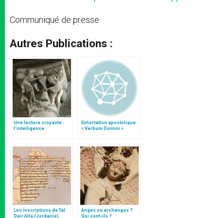
Communiqué de presse
Autres Publications :
Une lecture croyante :
Exhortation apostolique
l’intelligence
« Verbum Domini »
typologique des deux
Testaments
Les inscriptions de Tal
Anges ou archanges ?
Deir Alla (Jordanie)
Qui sont-ils ?