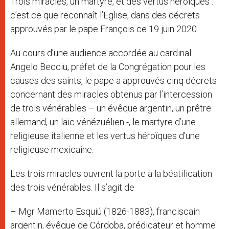
Trois miracles, un martyre, et des vertus héroïques :
r
c’est ce que reconnaît l’Eglise, dans des décrets
approuvés par le pape François ce 19 juin 2020.
Au cours d’une audience accordée au cardinal
Angelo Becciu, préfet de la Congrégation pour les
causes des saints, le pape a approuvés cinq décrets
concernant des miracles obtenus par l’intercession
de trois vénérables – un évêque argentin, un prêtre
allemand, un laïc vénézuélien -, le martyre d’une
religieuse italienne et les vertus héroïques d’une
religieuse mexicaine.
Les trois miracles ouvrent la porte à la béatification
des trois vénérables. Il s’agit de
– Mgr Mamerto Esquiú (1826-1883), franciscain
argentin, évêque de Córdoba, prédicateur et homme