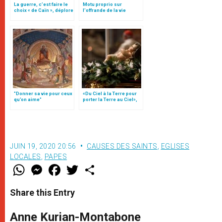
La guerre, c’est faire le
Motu proprio sur
choix « de Caïn », déplore
l'offrande de la vie
le pape François
(Traduction intégrale)
"Donner sa vie pour ceux
«Du Ciel à la Terre pour
qu’on aime"
porter la Terre au Ciel»,
par Mgr Francesco Follo
JUIN 19, 2020 20:56
CAUSES DES SAINTS
,
EGLISES
LOCALES
,
PAPES
W
M
F
T
S
h
e
a
w
h
a
s
c
i
a
t
s
e
t
r
Share this Entry
s
e
b
t
e
A
n
o
e
p
g
o
r
Anne Kurian-Montabone
p
e
k