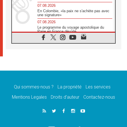
07.08.2026
En Colombie, «la paix ne s'achète pas avec
une signature»
07.08.2026
Le programme du voyage apostolique du
Pape en France dévoilé
07.08.2026
1ère Conférence continentale sur l'éducation
catholique en Afrique
07.08.2026
Un logo symbolique pour la venue du Pape
en France
07.08.2026
Cardinal Rossi: «La venue du Pape Léon en
Argentine est un hommage à François»
Qui sommes-nous ?
La propriété
Les services
07.08.2026
Hiroshima et Nagasaki, 81 ans après,
Mentions Legales
Droits d’auteur
Contactez-nous
lancement des «dix jours de prière pour la
paix»
06.08.2026
Préparatifs des JMJ 2027 à Séoul: «c'est
passionnant et l'impatience est immense!»
06.08.2026