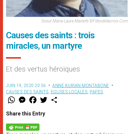
Soeur Maria Laura Mainetti ©fillesdelacroix.com
Causes des saints : trois
miracles, un martyre
Et des vertus héroïques
JUIN 19, 2020 20:56
ANNE KURIAN-MONTABONE
CAUSES DES SAINTS
,
EGLISES LOCALES
,
PAPES
W
M
F
T
S
h
e
a
w
h
a
s
c
i
a
t
s
e
t
r
Share this Entry
s
e
b
t
e
A
n
o
e
p
g
o
r
p
e
k