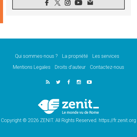
07.08.2026
1ère Conférence continentale sur l'éducation
catholique en Afrique
07.08.2026
Un logo symbolique pour la venue du Pape
en France
07.08.2026
Cardinal Rossi: «La venue du Pape Léon en
Argentine est un hommage à François»
Qui sommes-nous ?
La propriété
Les services
07.08.2026
Hiroshima et Nagasaki, 81 ans après,
Mentions Legales
Droits d’auteur
Contactez-nous
lancement des «dix jours de prière pour la
paix»
06.08.2026
Préparatifs des JMJ 2027 à Séoul: «c'est
passionnant et l'impatience est immense!»
06.08.2026
Chrétiens et confucéens: respect et sagesse
pour relever les «défis urgents»
Copyright © 2026 ZENIT. All Rights Reserved. https://fr.zenit.org