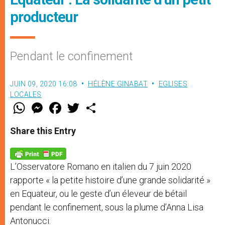
producteur
Pendant le confinement
JUIN 09, 2020 16:08
HÉLÈNE GINABAT
EGLISES
LOCALES
W
M
F
T
S
h
e
a
w
h
a
s
c
i
a
t
s
e
t
r
Share this Entry
s
e
b
t
e
A
n
o
e
p
g
o
r
p
e
k
L’Osservatore Romano en italien du 7 juin 2020
r
rapporte « la petite histoire d’une grande solidarité »
en Equateur, ou le geste d’un éleveur de bétail
pendant le confinement, sous la plume d’Anna Lisa
Antonucci.