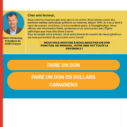
FAIRE UN DON
FAIRE UN DON EN DOLLARS
CANADIENS