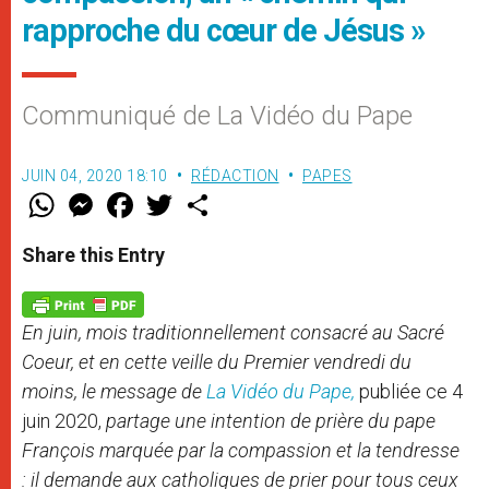
rapproche du cœur de Jésus »
Communiqué de La Vidéo du Pape
JUIN 04, 2020 18:10
RÉDACTION
PAPES
W
M
F
T
S
h
e
a
w
h
a
s
c
i
a
t
s
e
t
r
Share this Entry
s
e
b
t
e
A
n
o
e
p
g
o
r
p
e
k
En juin, mois traditionnellement consacré au Sacré
r
Coeur, et en cette veille du Premier vendredi du
moins, le message de
La Vidéo du Pape,
publiée ce 4
juin 2020,
partage une intention de prière du pape
François marquée par la compassion et la tendresse
: il demande aux catholiques de prier pour tous ceux