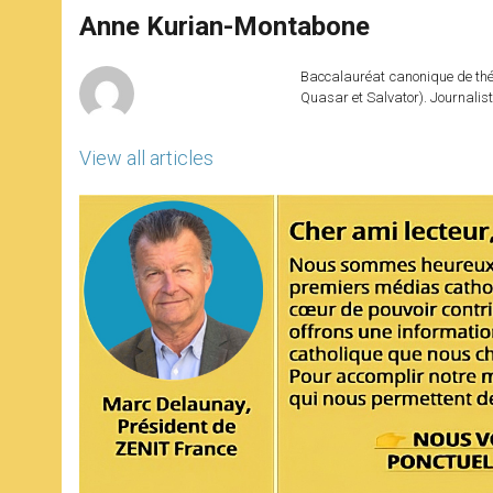
A
n
o
e
p
g
o
r
Anne Kurian-Montabone
p
e
k
r
Baccalauréat canonique de théo
Quasar et Salvator). Journalist
View all articles