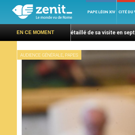
PAPE LÉON XIV
CITÉ DU
 programme détaillé de sa visite en septembre – 7 titr
EN CE MOMENT
,
AUDIENCE GÉNÉRALE
PAPES