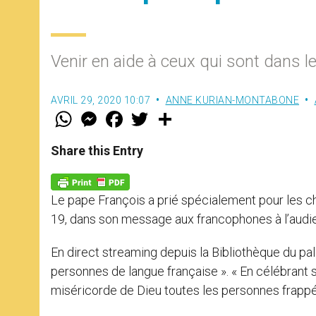
Venir en aide à ceux qui sont dans l
AVRIL 29, 2020 10:07
ANNE KURIAN-MONTABONE
W
M
F
T
S
h
e
a
w
h
a
s
c
i
a
t
s
e
t
r
Share this Entry
s
e
b
t
e
A
n
o
e
p
g
o
r
p
e
k
Le pape François a prié spécialement pour les 
r
19, dans son message aux francophones à l’audienc
En direct streaming depuis la Bibliothèque du pala
personnes de langue française ». « En célébrant sa
miséricorde de Dieu toutes les personnes frappées