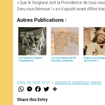
« Que le Seigneur soit la Providence de tous ceux 
Dieu vous bénisse ! » a-t-il ajouté avant d’être tra
Autres Publications :
Une lecture croyante :
Les inscriptions de Tal
Anges ou archang
l’intelligence
Deir Alla (Jordanie)
Qui sont-ils ?
typologique des deux
Testaments
AVRIL 29, 2020 10:07
AUDIENCE GÉNÉRALE
,
PAPES
W
M
F
T
S
h
e
a
w
h
a
s
c
i
a
t
s
e
t
r
Share this Entry
s
e
b
t
e