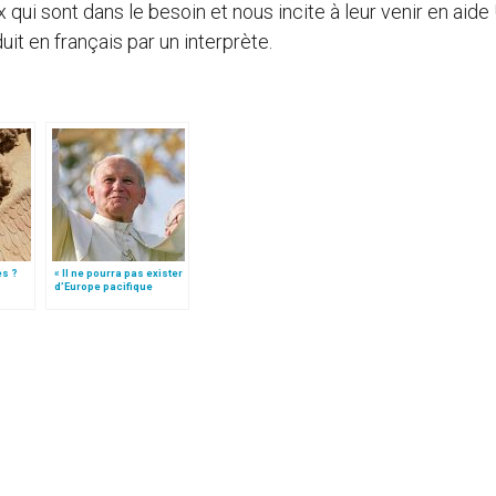
qui sont dans le besoin et nous incite à leur venir en aide 
duit en français par un interprète.
es ?
« Il ne pourra pas exister
d’Europe pacifique
sans… »: l’Ukraine, dans
la vision de Jean-Paul II