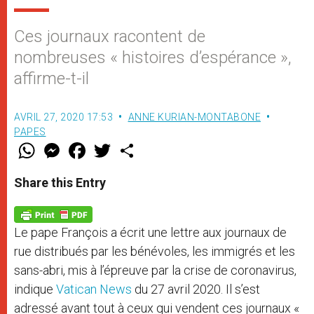
Ces journaux racontent de
nombreuses « histoires d’espérance »,
affirme-t-il
AVRIL 27, 2020 17:53
ANNE KURIAN-MONTABONE
PAPES
W
M
F
T
S
h
e
a
w
h
a
s
c
i
a
t
s
e
t
r
Share this Entry
s
e
b
t
e
A
n
o
e
p
g
o
r
p
e
k
Le pape François a écrit une lettre aux journaux de
r
rue distribués par les bénévoles, les immigrés et les
sans-abri, mis à l’épreuve par la crise de coronavirus,
indique
Vatican News
du 27 avril 2020. Il s’est
adressé avant tout à ceux qui vendent ces journaux «