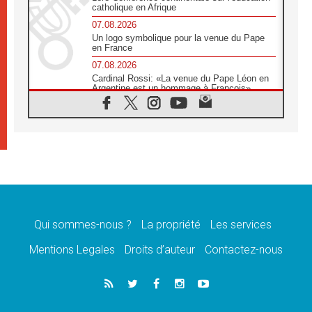
catholique en Afrique
07.08.2026
Un logo symbolique pour la venue du Pape
en France
07.08.2026
Cardinal Rossi: «La venue du Pape Léon en
Argentine est un hommage à François»
07.08.2026
Hiroshima et Nagasaki, 81 ans après,
lancement des «dix jours de prière pour la
paix»
06.08.2026
Préparatifs des JMJ 2027 à Séoul: «c'est
passionnant et l'impatience est immense!»
06.08.2026
Chrétiens et confucéens: respect et sagesse
pour relever les «défis urgents»
Qui sommes-nous ?
La propriété
Les services
06.08.2026
Mentions Legales
Droits d’auteur
Contactez-nous
À Sainte-Marie-Majeure, la grâce de Dieu
descend encore sur le monde
06.08.2026
Léon XIV aux jeunes d'Assise: «l'Europe et
le monde cherchent en vous de nouveaux
saints»