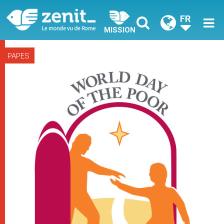
FR
MISSION
PAPES