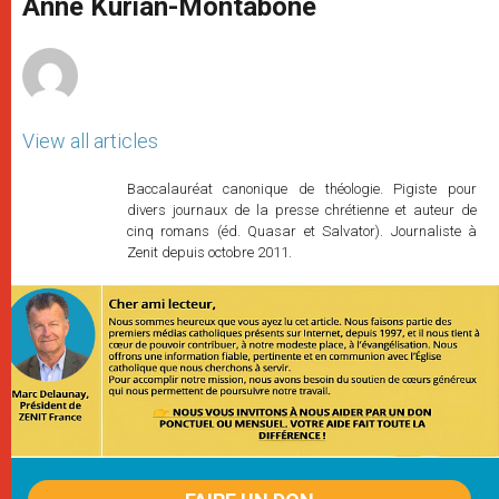
Anne Kurian-Montabone
p
e
k
r
View all articles
Baccalauréat canonique de théologie. Pigiste pour
divers journaux de la presse chrétienne et auteur de
cinq romans (éd. Quasar et Salvator). Journaliste à
Zenit depuis octobre 2011.