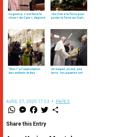
La guerre, c’est faire le
«Du Ciel à la Terre pour
choix « de Caïn », déplore
porter la Terre au Ciel»,
le pape François
par Mgr Francesco Follo
"Non !" à l’exploitation
Un travail, un toit, une
des enfants et des
terre : les pauvres ont
femmes dans la rue
droit aux trois « T »
AVRIL 27, 2020 17:53
PAPES
W
M
F
T
S
h
e
a
w
h
a
s
c
i
a
t
s
e
t
r
Share this Entry
s
e
b
t
e
A
n
o
e
p
g
o
r