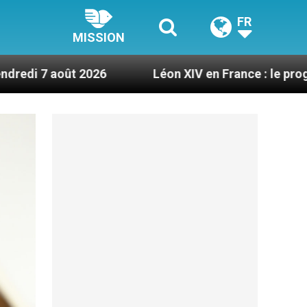
FR
MISSION
6
Léon XIV en France : le programme détaillé d