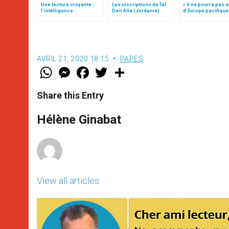
Une lecture croyante :
Les inscriptions de Tal
« Il ne pourra pas e
l’intelligence
Deir Alla (Jordanie)
d’Europe pacifique
typologique des deux
sans… »: l’Ukraine
Testaments
la vision de Jean-P
AVRIL 21, 2020 18:15
PAPES
W
M
F
T
S
h
e
a
w
h
a
s
c
i
a
t
s
e
t
r
Share this Entry
s
e
b
t
e
A
n
o
e
p
g
o
r
Hélène Ginabat
p
e
k
r
View all articles