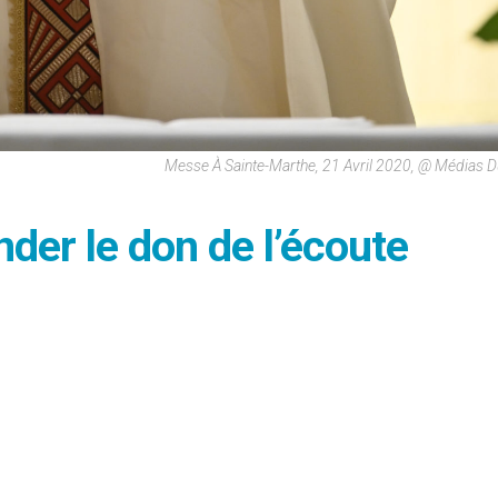
Messe À Sainte-Marthe, 21 Avril 2020, @ Médias D
der le don de l’écoute