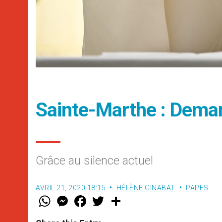
Sainte-Marthe : Deman
Grâce au silence actuel
AVRIL 21, 2020 18:15
HÉLÈNE GINABAT
PAPES
W
M
F
T
S
h
e
a
w
h
a
s
c
i
a
t
s
e
t
r