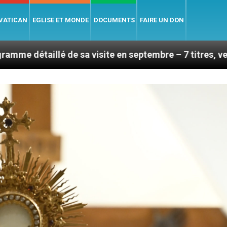
 VATICAN
EGLISE ET MONDE
DOCUMENTS
FAIRE UN DON
 sa visite en septembre – 7 titres, vendredi 7 août 202