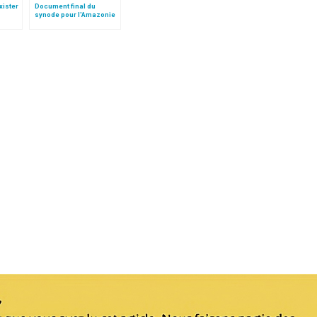
xister
Document final du
synode pour l'Amazonie
, dans
en français: traduction
aul II
non officielle