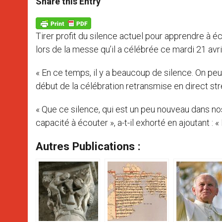
Share this Entry
s
e
b
t
e
A
n
o
e
p
g
o
r
p
e
k
Tirer profit du silence actuel pour apprendre à éc
r
lors de la messe qu’il a célébrée ce mardi 21 avr
« En ce temps, il y a beaucoup de silence. On peu
début de la célébration retransmise en direct st
« Que ce silence, qui est un peu nouveau dans nos
capacité à écouter », a-t-il exhorté en ajoutant : «
Autres Publications :