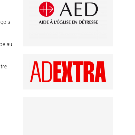
nçois
ape au
otre