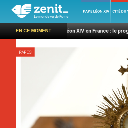
PAPE LÉON XIV
CITÉ DU
s
Léon XIV en France : le programme détaillé de
EN CE MOMENT
PAPES