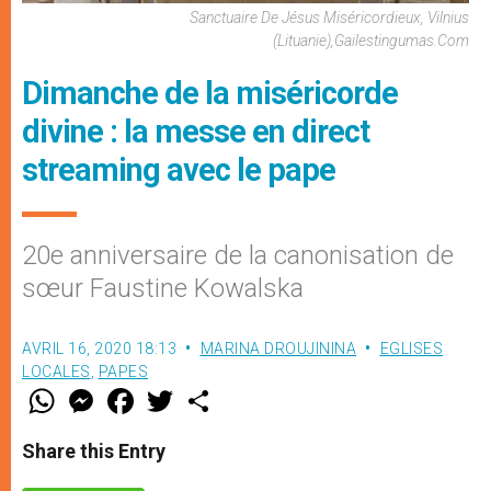
Sanctuaire De Jésus Miséricordieux, Vilnius
(Lituanie),gailestingumas.com
Dimanche de la miséricorde
divine : la messe en direct
streaming avec le pape
20e anniversaire de la canonisation de
sœur Faustine Kowalska
AVRIL 16, 2020 18:13
MARINA DROUJININA
EGLISES
LOCALES
,
PAPES
W
M
F
T
S
h
e
a
w
h
a
s
c
i
a
t
s
e
t
r
Share this Entry
s
e
b
t
e
A
n
o
e