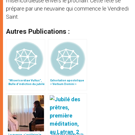
miséricordieuse envers le prochain. Cette fête se
prépare par une neuvaine qui commence le Vendredi
Saint.
Autres Publications :
"Misericordiae Vultus",
Exhortation apostolique
Bulle d'indiction du jubilé
« Verbum Domini »
extraordinaire
La guerre, c’est faire le
Jubilé des prêtres (1/3):