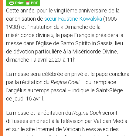
p
g
o
r
p
e
k
Cette année, pour le vingtième anniversaire de la
r
canonisation de
sœur Faustine Kowalska
(1905-
1938) et l’institution du « Dimanche de la
miséricorde divine », le pape François présidera la
messe dans l’église de Santo Spirito in Sassia, lieu
de dévotion particulière à la Miséricorde Divine,
dimanche 19 avril 2020, à 11h.
La messe sera célébrée en privé et le pape conclura
par la récitation du
Regina Coeli
– qui remplace
l’angélus au temps pascal – indique le Saint-Siège
ce jeudi 16 avril.
La messe et la récitation du
Regina Coeli
seront
diffusées en direct à la télévision par Vatican Media
et sur le site Internet de Vatican News avec des