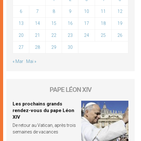
6
7
8
9
10
11
12
13
14
15
16
17
18
19
20
21
22
23
24
25
26
27
28
29
30
« Mar
Mai »
PAPE LÉON XIV
Les prochains grands
rendez-vous du pape Léon
XIV
De retour au Vatican, après trois
semaines de vacances