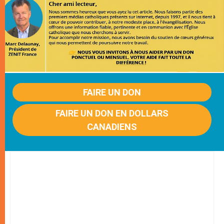
FAIRE UN DON
FAIRE UN DON EN DOLLARS
CANADIENS