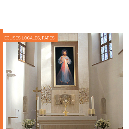
,
EGLISES LOCALES
PAPES