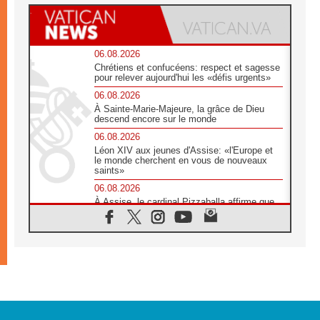
06.08.2026
Chrétiens et confucéens: respect et sagesse
pour relever aujourd'hui les «défis urgents»
06.08.2026
À Sainte-Marie-Majeure, la grâce de Dieu
descend encore sur le monde
06.08.2026
Léon XIV aux jeunes d'Assise: «l'Europe et
le monde cherchent en vous de nouveaux
saints»
06.08.2026
À Assise, le cardinal Pizzaballa affirme que
«les chrétiens veulent la paix»
06.08.2026
Au Mexique, le cardinal Parolin invite à être
aux côtés des marginalisées
06.08.2026
À Assise, le Pape invite les jeunes à
«construire la civilisation de l'amour»
05.08.2026