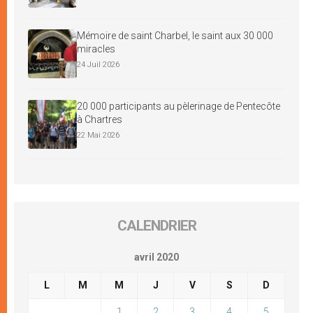
Mémoire de saint Charbel, le saint aux 30 000
miracles
24 Juil 2026
20 000 participants au pèlerinage de Pentecôte
à Chartres
22 Mai 2026
CALENDRIER
avril 2020
L
M
M
J
V
S
D
1
2
3
4
5