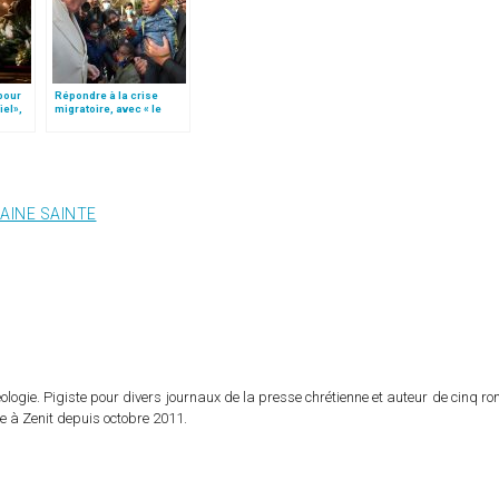
 pour
Répondre à la crise
iel»,
migratoire, avec « le
Follo
style de l’humanité »!
(texte complet)
AINE SAINTE
logie. Pigiste pour divers journaux de la presse chrétienne et auteur de cinq r
e à Zenit depuis octobre 2011.