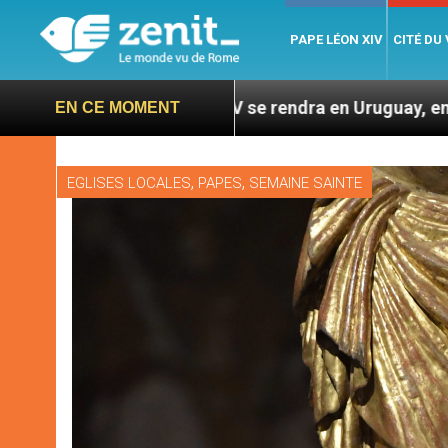
PAPE LÉON XIV
CITÉ DU
n XIV se rendra en Uruguay, en Argentine et au Pérou –
EN CE MOMENT
,
,
EGLISES LOCALES
PAPES
SEMAINE SAINTE