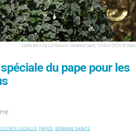
Célébration De La Passion, Vendredi Saint, 10 Avril 2020 © Vati
e spéciale du pape pour les
us
rre
EGLISES LOCALES
,
PAPES
,
SEMAINE SAINTE