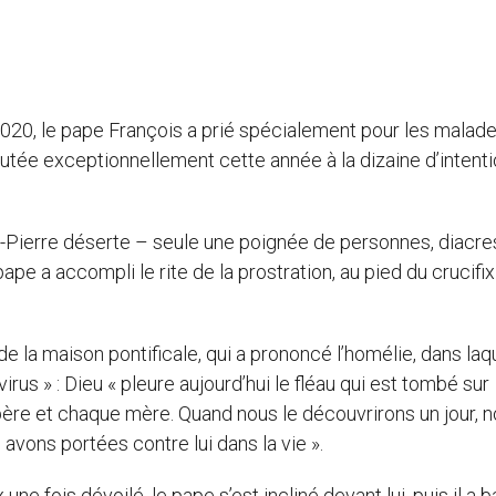
 2020, le pape François a prié spécialement pour les malad
outée exceptionnellement cette année à la dizaine d’intent
nt-Pierre déserte – seule une poignée de personnes, diacre
 pape a accompli le rite de la prostration, au pied du crucifix
 la maison pontificale, qui a prononcé l’homélie, dans laqu
virus » : Dieu « pleure aujourd’hui le fléau qui est tombé sur
père et chaque mère. Quand nous le découvrirons un jour, 
avons portées contre lui dans la vie ».
x une fois dévoilé, le pape s’est incliné devant lui, puis il a 