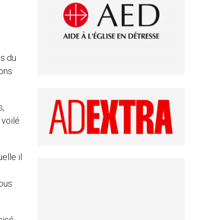
es du
ions
s,
 voilé
elle il
nous
baisé