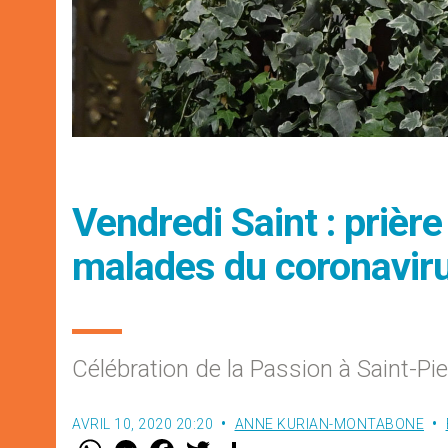
Vendredi Saint : prièr
malades du coronavir
Célébration de la Passion à Saint-Pie
AVRIL 10, 2020 20:20
ANNE KURIAN-MONTABONE
W
M
F
T
S