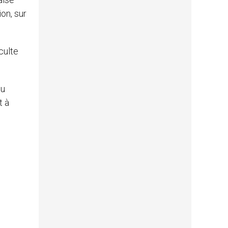
on, sur
culte
eu
t à