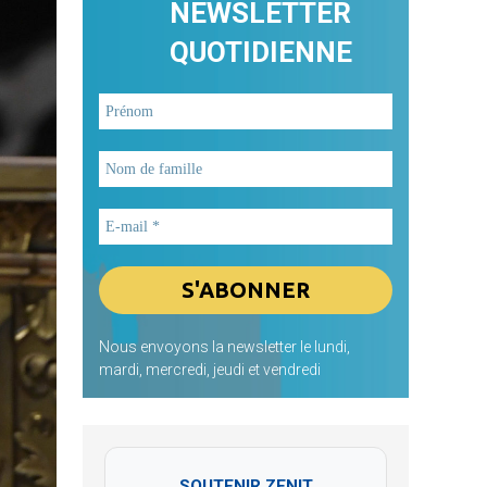
NEWSLETTER
QUOTIDIENNE
Nous envoyons la newsletter le lundi,
mardi, mercredi, jeudi et vendredi
SOUTENIR ZENIT