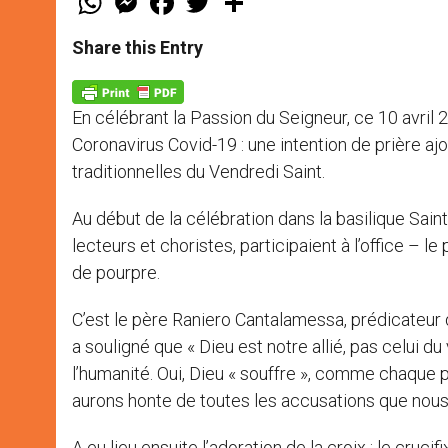
h
e
a
w
h
a
s
c
i
a
t
s
e
t
r
Share this Entry
s
e
b
t
e
A
n
o
e
p
g
o
r
p
e
k
En célébrant la Passion du Seigneur, ce 10 avril
r
Coronavirus Covid-19 : une intention de prière aj
traditionnelles du Vendredi Saint.
Au début de la célébration dans la basilique Sai
lecteurs et choristes, participaient à l’office – le
de pourpre.
C’est le père Raniero Cantalamessa, prédicateur de
a souligné que « Dieu est notre allié, pas celui du 
l’humanité. Oui, Dieu « souffre », comme chaque 
aurons honte de toutes les accusations que nous 
A eu lieu ensuite l’adoration de la croix : le crucifi