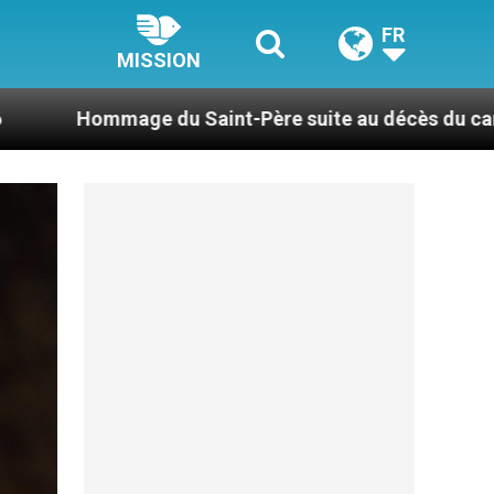
FR
MISSION
nt-Père suite au décès du cardinal Júlio Duarte Lang