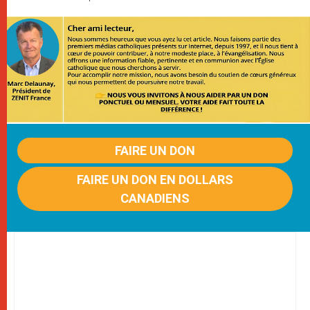
FAIRE UN DON
FAIRE UN DON EN DOLLARS
CANADIENS