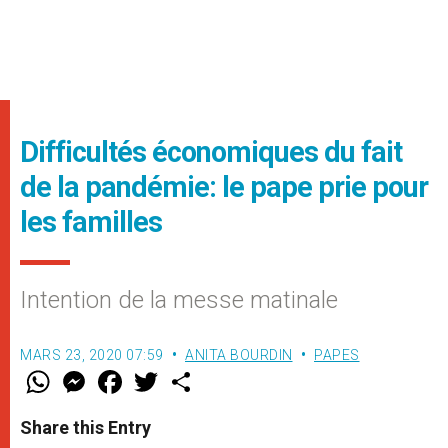
Difficultés économiques du fait
de la pandémie: le pape prie pour
les familles
Intention de la messe matinale
MARS 23, 2020 07:59
ANITA BOURDIN
PAPES
W
M
F
T
S
h
e
a
w
h
a
s
c
i
a
t
s
e
t
r
Share this Entry
s
e
b
t
e