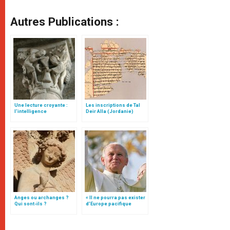
Autres Publications :
Une lecture croyante :
Les inscriptions de Tal
l’intelligence
Deir Alla (Jordanie)
typologique des deux
Testaments
Anges ou archanges ?
« Il ne pourra pas exister
Qui sont-ils ?
d’Europe pacifique
sans… »: l’Ukraine, dans
la vision de Jean-Paul II