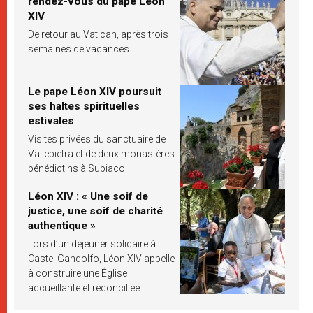
rendez-vous du pape Léon
XIV
De retour au Vatican, après trois
semaines de vacances
Le pape Léon XIV poursuit
ses haltes spirituelles
estivales
Visites privées du sanctuaire de
Vallepietra et de deux monastères
bénédictins à Subiaco
Léon XIV : « Une soif de
justice, une soif de charité
authentique »
Lors d’un déjeuner solidaire à
Castel Gandolfo, Léon XIV appelle
à construire une Église
accueillante et réconciliée