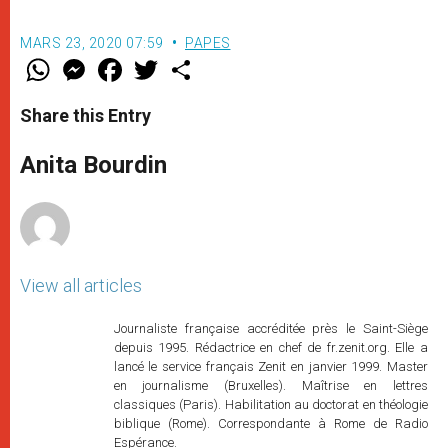
MARS 23, 2020 07:59
PAPES
W
M
F
T
S
h
e
a
w
h
a
s
c
i
a
t
s
e
t
r
Share this Entry
s
e
b
t
e
A
n
o
e
p
g
o
r
Anita Bourdin
p
e
k
r
View all articles
Journaliste française accréditée près le Saint-Siège
depuis 1995. Rédactrice en chef de fr.zenit.org. Elle a
lancé le service français Zenit en janvier 1999. Master
en journalisme (Bruxelles). Maîtrise en lettres
classiques (Paris). Habilitation au doctorat en théologie
biblique (Rome). Correspondante à Rome de Radio
Espérance.