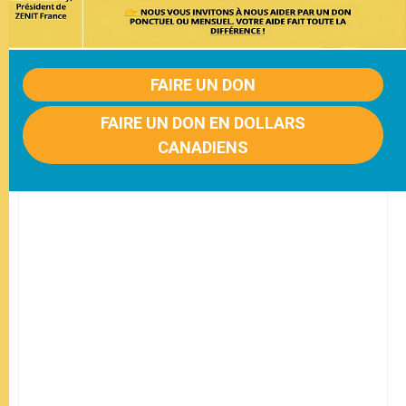
FAIRE UN DON
FAIRE UN DON EN DOLLARS
CANADIENS