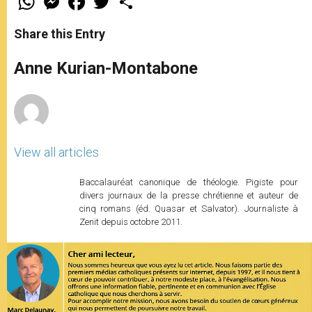
h
e
a
w
h
a
s
c
i
a
t
s
e
t
r
Share this Entry
s
e
b
t
e
A
n
o
e
p
g
o
r
Anne Kurian-Montabone
p
e
k
r
View all articles
Baccalauréat canonique de théologie. Pigiste pour
divers journaux de la presse chrétienne et auteur de
cinq romans (éd. Quasar et Salvator). Journaliste à
Zenit depuis octobre 2011.