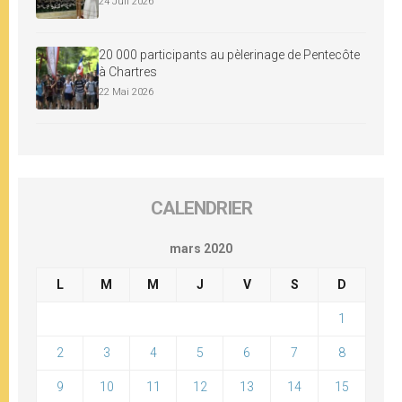
24 Juil 2026
20 000 participants au pèlerinage de Pentecôte
à Chartres
22 Mai 2026
CALENDRIER
mars 2020
L
M
M
J
V
S
D
1
2
3
4
5
6
7
8
9
10
11
12
13
14
15