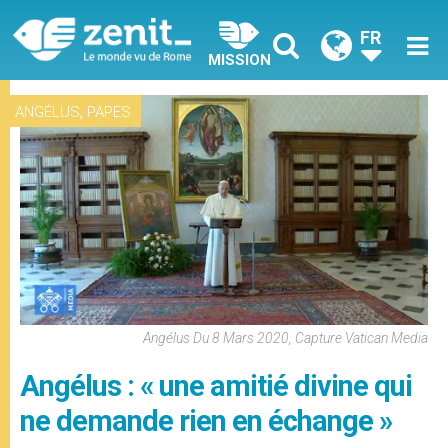
FR
MISSION
,
ANGÉLUS
PAPES
Angélus Du 8 Mars 2020, Capture Vatican Media
Angélus : « une amitié divine qui
ne demande rien en échange »