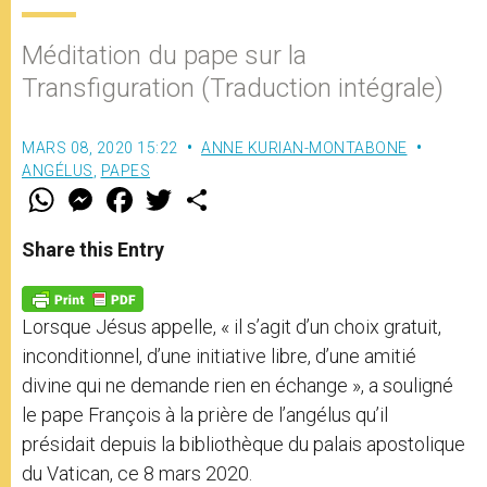
Méditation du pape sur la
Transfiguration (Traduction intégrale)
MARS 08, 2020 15:22
ANNE KURIAN-MONTABONE
ANGÉLUS
,
PAPES
W
M
F
T
S
h
e
a
w
h
a
s
c
i
a
t
s
e
t
r
Share this Entry
s
e
b
t
e
A
n
o
e
p
g
o
r
p
e
k
Lorsque Jésus appelle, « il s’agit d’un choix gratuit,
r
inconditionnel, d’une initiative libre, d’une amitié
divine qui ne demande rien en échange », a souligné
le pape François à la prière de l’angélus qu’il
présidait depuis la bibliothèque du palais apostolique
du Vatican, ce 8 mars 2020.