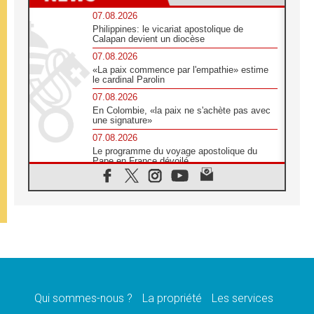
07.08.2026
Philippines: le vicariat apostolique de
Calapan devient un diocèse
07.08.2026
«La paix commence par l'empathie» estime
le cardinal Parolin
07.08.2026
En Colombie, «la paix ne s'achète pas avec
une signature»
07.08.2026
Le programme du voyage apostolique du
Pape en France dévoilé
07.08.2026
1ère Conférence continentale sur l'éducation
catholique en Afrique
07.08.2026
Un logo symbolique pour la venue du Pape
en France
07.08.2026
Cardinal Rossi: «La venue du Pape Léon en
Argentine est un hommage à François»
Qui sommes-nous ?
La propriété
Les services
07.08.2026
Hiroshima et Nagasaki, 81 ans après,