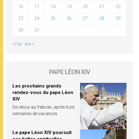
16
17
18
19
20
21
22
23
24
25
26
27
28
29
30
31
« Fév
Avr »
PAPE LÉON XIV
Les prochains grands
rendez-vous du pape Léon
XIV
De retour au Vatican, après trois
semaines de vacances
Le pape Léon XIV poursuit