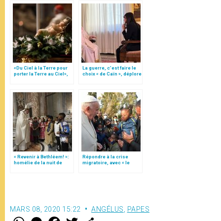
«Du Ciel à la Terre pour
La guerre, c’est faire le
porter la Terre au Ciel»,
choix « de Caïn », déplore
par Mgr Francesco Follo
le pape François
« Revenir à Bethléem! »:
Répondre à la crise
homélie de la nuit de
migratoire, avec « le
Noël (texte complet)
style de l’humanité »!
(texte complet)
MARS 08, 2020 15:22
ANGÉLUS
,
PAPES
W
M
F
T
S