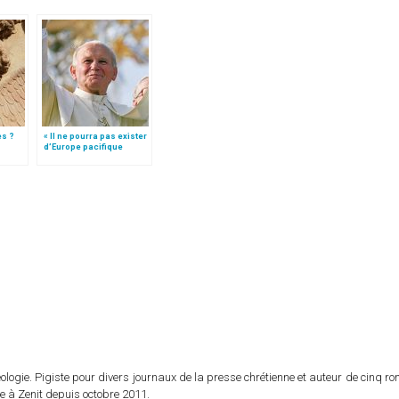
es ?
« Il ne pourra pas exister
d’Europe pacifique
sans… »: l’Ukraine, dans
la vision de Jean-Paul II
logie. Pigiste pour divers journaux de la presse chrétienne et auteur de cinq r
e à Zenit depuis octobre 2011.