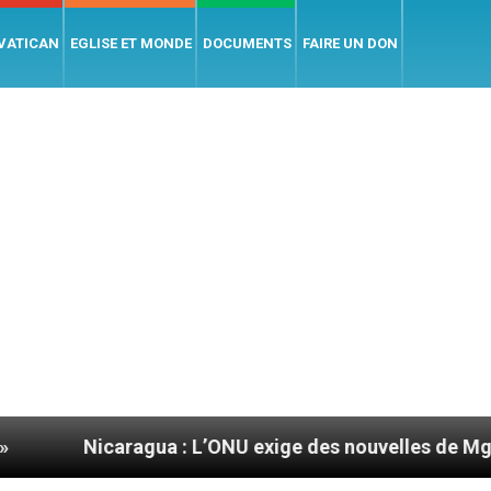
 VATICAN
EGLISE ET MONDE
DOCUMENTS
FAIRE UN DON
ua : L’ONU exige des nouvelles de Mgr Mata
Se