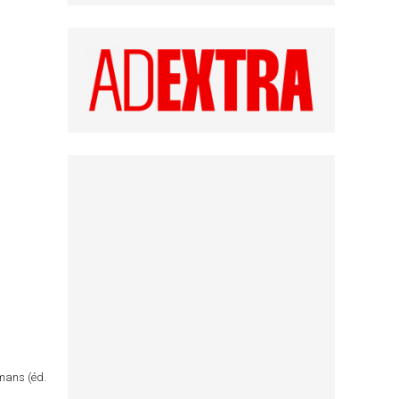
omans (éd.