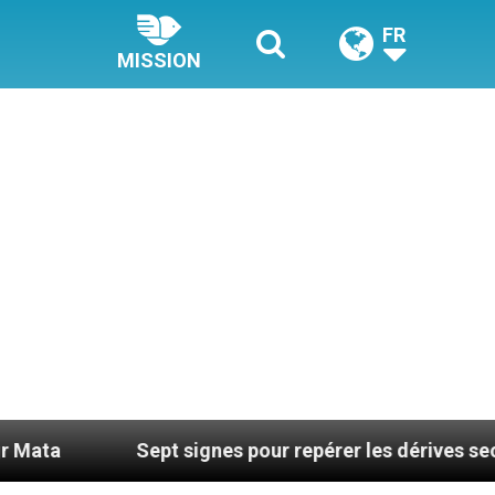
FR
MISSION
pt signes pour repérer les dérives sectaires du coachi