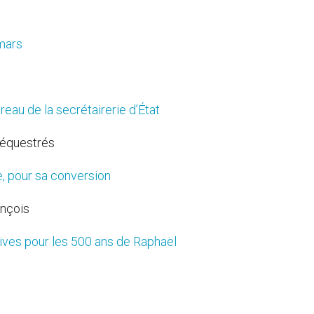
 mars
reau de la secrétairerie d’État
séquestrés
e, pour sa conversion
ançois
atives pour les 500 ans de Raphaël