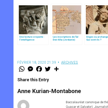
Une lecture croyante :
Les inscriptions de Tal
Anges ou archang
l’intelligence
Deir Alla (Jordanie)
Qui sont-ils ?
typologique des deux
Testaments
FÉVRIER 18, 2020 21:39
ARCHIVES
W
M
F
T
S
h
e
a
w
h
a
s
c
i
a
t
s
e
t
r
Share this Entry
s
e
b
t
e
A
n
o
e
p
g
o
r
Anne Kurian-Montabone
p
e
k
r
Baccalauréat canonique de théo
Quasar et Salvator). Journalist