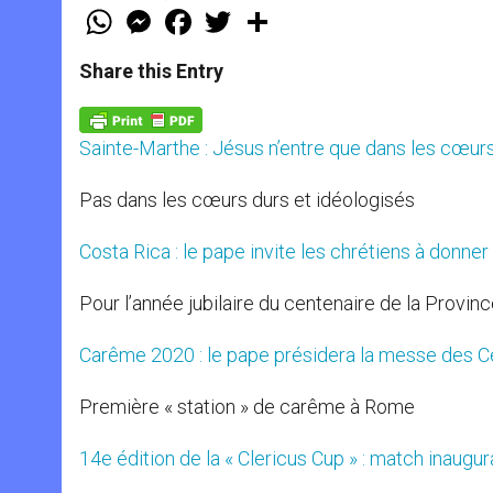
W
M
F
T
S
h
e
a
w
h
a
s
c
i
a
t
s
e
t
r
Share this Entry
s
e
b
t
e
A
n
o
e
p
g
o
r
p
e
k
Sainte-Marthe : Jésus n’entre que dans les cœu
r
Pas dans les cœurs durs et idéologisés
Costa Rica : le pape invite les chrétiens à donne
Pour l’année jubilaire du centenaire de la Provin
Carême 2020 : le pape présidera la messe des C
Première « station » de carême à Rome
14e édition de la « Clericus Cup » : match inaugur