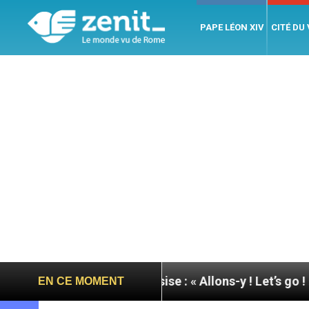
PAPE LÉON XIV
CITÉ DU
pape à Assise : « Allons-y ! Let’s go ! »
Nicarag
EN CE MOMENT