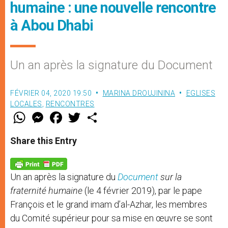
humaine : une nouvelle rencontre
à Abou Dhabi
Un an après la signature du Document
FÉVRIER 04, 2020 19:50
MARINA DROUJININA
EGLISES
LOCALES
,
RENCONTRES
W
M
F
T
S
h
e
a
w
h
a
s
c
i
a
t
s
e
t
r
Share this Entry
s
e
b
t
e
A
n
o
e
p
g
o
r
p
e
k
Un an après la signature du
Document
sur la
r
fraternité humaine
(le 4 février 2019), par le pape
François et le grand imam d’al-Azhar, les membres
du Comité supérieur pour sa mise en œuvre se sont