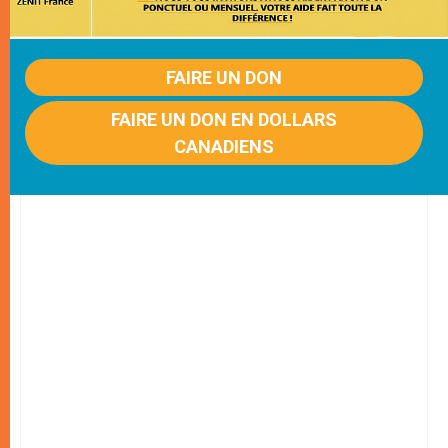
FAIRE UN DON
FAIRE UN DON EN DOLLARS
CANADIENS