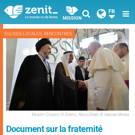
FR
MISSION
,
EGLISES LOCALES
RENCONTRES
Muslim Council Of Elders, Abou Dhabi © Vatican Media
Document sur la fraternité