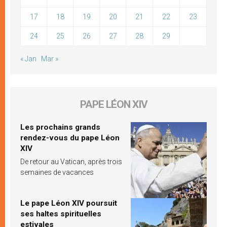
17
18
19
20
21
22
23
24
25
26
27
28
29
« Jan
Mar »
PAPE LÉON XIV
Les prochains grands
rendez-vous du pape Léon
XIV
De retour au Vatican, après trois
semaines de vacances
Le pape Léon XIV poursuit
ses haltes spirituelles
estivales