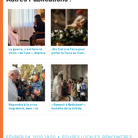
La guerre, c’est faire le
«Du Ciel à la Terre pour
choix « de Caïn », déplore
porter la Terre au Ciel»,
le pape François
par Mgr Francesco Follo
Répondre à la crise
« Revenir à Bethléem! »:
migratoire, avec « le
homélie de la nuit de
style de l’humanité »!
Noël (texte complet)
(texte complet)
FÉVRIER 04, 2020 19:50
EGLISES LOCALES
,
RENCONTRES