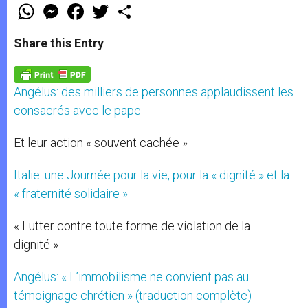
W
M
F
T
S
h
e
a
w
h
a
s
c
i
a
t
s
e
t
r
Share this Entry
s
e
b
t
e
A
n
o
e
p
g
o
r
p
e
k
Angélus: des milliers de personnes applaudissent les
r
consacrés avec le pape
Et leur action « souvent cachée »
Italie: une Journée pour la vie, pour la « dignité » et la
« fraternité solidaire »
« Lutter contre toute forme de violation de la
dignité »
Angélus: « L’immobilisme ne convient pas au
témoignage chrétien » (traduction complète)