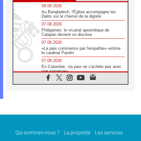
08.08.2026
Au Bangladesh, l'Église accompagne les
Dalits sur le chemin de la dignité
07.08.2026
Philippines: le vicariat apostolique de
Calapan devient un diocèse
07.08.2026
«La paix commence par l'empathie» estime
le cardinal Parolin
07.08.2026
En Colombie, «la paix ne s'achète pas avec
une signature»
07.08.2026
Le programme du voyage apostolique du
Pape en France dévoilé
07.08.2026
1ère Conférence continentale sur l'éducation
catholique en Afrique
07.08.2026
Un logo symbolique pour la venue du Pape
en France
Qui sommes-nous ?
La propriété
Les services
07.08.2026
Cardinal Rossi: «La venue du Pape Léon en