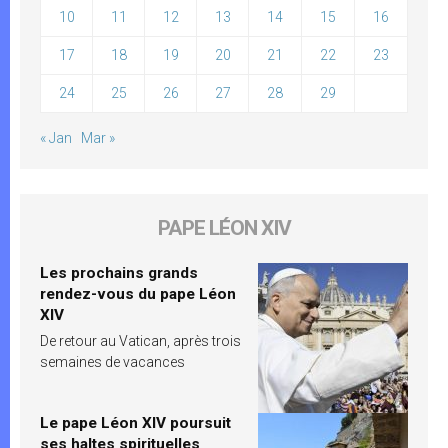
10
11
12
13
14
15
16
17
18
19
20
21
22
23
24
25
26
27
28
29
« Jan
Mar »
PAPE LÉON XIV
Les prochains grands
rendez-vous du pape Léon
XIV
De retour au Vatican, après trois
semaines de vacances
Le pape Léon XIV poursuit
ses haltes spirituelles