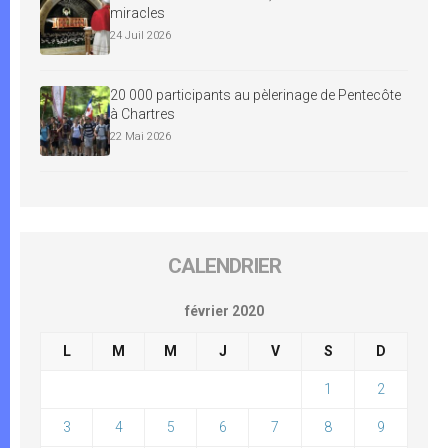
miracles
24 Juil 2026
20 000 participants au pèlerinage de Pentecôte
à Chartres
22 Mai 2026
CALENDRIER
février 2020
L
M
M
J
V
S
D
1
2
3
4
5
6
7
8
9