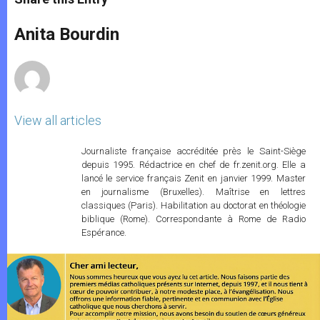
s
e
b
t
e
A
n
o
e
p
g
o
r
Anita Bourdin
p
e
k
r
View all articles
Journaliste française accréditée près le Saint-Siège
depuis 1995. Rédactrice en chef de fr.zenit.org. Elle a
lancé le service français Zenit en janvier 1999. Master
en journalisme (Bruxelles). Maîtrise en lettres
classiques (Paris). Habilitation au doctorat en théologie
biblique (Rome). Correspondante à Rome de Radio
Espérance.