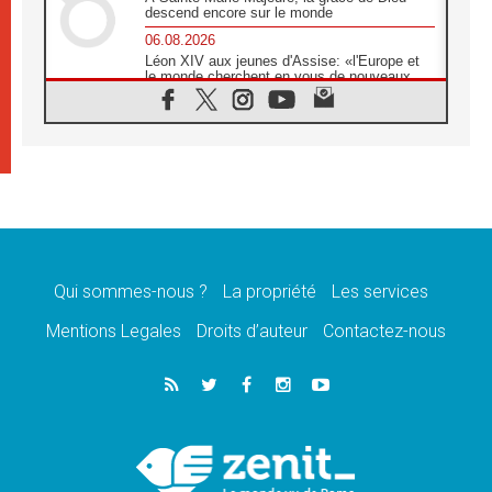
descend encore sur le monde
06.08.2026
Léon XIV aux jeunes d'Assise: «l'Europe et
le monde cherchent en vous de nouveaux
saints»
06.08.2026
À Assise, le cardinal Pizzaballa affirme que
«les chrétiens veulent la paix»
06.08.2026
Au Mexique, le cardinal Parolin invite à être
aux côtés des marginalisées
06.08.2026
À Assise, le Pape invite les jeunes à
«construire la civilisation de l'amour»
Qui sommes-nous ?
La propriété
Les services
05.08.2026
Mentions Legales
Droits d’auteur
Contactez-nous
La visite du Pape en Argentine portera «un
message de paix et de dignité humaine»
05.08.2026
«La visite du Pape en Uruguay renforcera
l'espérance» affirme Mgr Tróccoli
05.08.2026
Le nonce en Ukraine: «Il est inquiétant
d'entendre ceux qui bénissent la guerre»