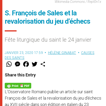
Wikimedia Commons / Rept0n1x
S. François de Sales et la
revalorisation du jeu d’échecs
Fête liturgique du saint le 24 janvier
JANVIER 23, 2020 17:59
HÉLÈNE GINABAT
CAUSES
DES SAINTS
W
M
F
T
S
h
e
a
w
h
a
s
c
i
a
t
s
e
t
r
Share this Entry
s
e
b
t
e
A
n
o
e
p
g
o
r
p
e
k
L’Osservatore Romano publie un article sur saint
r
François de Sales et la revalorisation du jeu d’échecs
au XVII siècle dans son édition en italien du 23