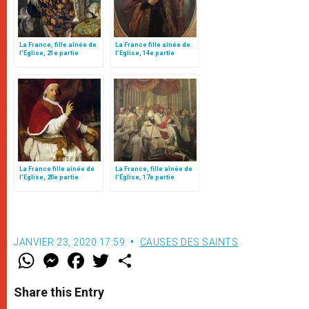
La France, fille aînée de
La France fille aînée de
l’Église, 21e partie
l’Eglise, 14e partie
La France fille aînée de
La France, fille aînée de
l’Eglise, 20e partie
l’Église, 17e partie
JANVIER 23, 2020 17:59
CAUSES DES SAINTS
W
M
F
T
S
h
e
a
w
h
a
s
c
i
a
t
s
e
t
r
Share this Entry
s
e
b
t
e