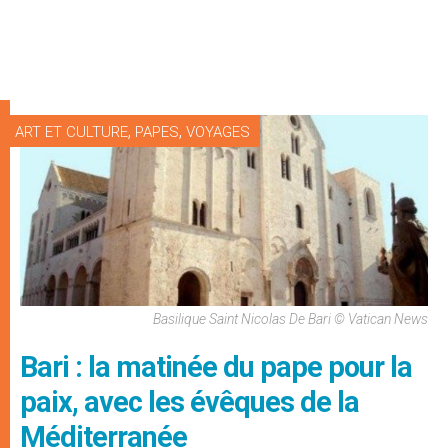
,
,
ART ET CULTURE
PAPES
VOYAGES
Basilique Saint Nicolas De Bari © Vatican News
Bari : la matinée du pape pour la
paix, avec les évêques de la
Méditerranée