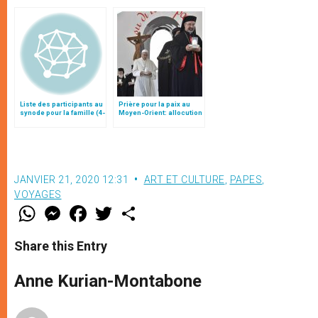
Liste des participants au
Prière pour la paix au
synode pour la famille (4-
Moyen-Orient: allocution
25 octobre)
du pape François à Bari
(texte complet)
JANVIER 21, 2020 12:31
ART ET CULTURE
,
PAPES
,
VOYAGES
W
M
F
T
S
h
e
a
w
h
a
s
c
i
a
t
s
e
t
r
Share this Entry
s
e
b
t
e
A
n
o
e
p
g
o
r
Anne Kurian-Montabone
p
e
k
r