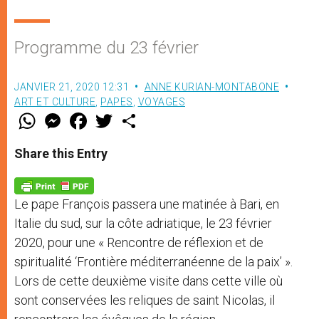
Programme du 23 février
JANVIER 21, 2020 12:31
ANNE KURIAN-MONTABONE
ART ET CULTURE
,
PAPES
,
VOYAGES
W
M
F
T
S
h
e
a
w
h
a
s
c
i
a
t
s
e
t
r
Share this Entry
s
e
b
t
e
A
n
o
e
p
g
o
r
p
e
k
Le pape François passera une matinée à Bari, en
r
Italie du sud, sur la côte adriatique, le 23 février
2020, pour une « Rencontre de réflexion et de
spiritualité ‘Frontière méditerranéenne de la paix’ ».
Lors de cette deuxième visite dans cette ville où
sont conservées les reliques de saint Nicolas, il