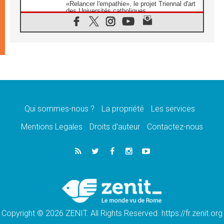
«Relancer l'empathie», le projet Triennal d'art
des Universités catholiques
08.08.2026
Signis 2026, donner la parole aux religieuses
catholiques
08.08.2026
Au Bangladesh, l'Église accompagne les
Dalits sur le chemin de la dignité
07.08.2026
Philippines: le vicariat apostolique de
Calapan devient un diocèse
Qui sommes-nous ?
La propriété
Les services
07.08.2026
Congo-Brazzaville: le 15 août, entre solennité
Mentions Legales
Droits d’auteur
Contactez-nous
de l'Assomption et mémoire nationale
07.08.2026
«La paix commence par l'empathie» estime
le cardinal Parolin
07.08.2026
En Colombie, «la paix ne s'achète pas avec
une signature»
Copyright © 2026 ZENIT. All Rights Reserved. https://fr.zenit.org