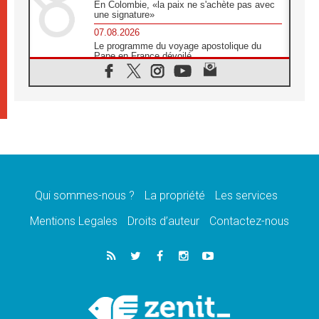
En Colombie, «la paix ne s'achète pas avec
une signature»
07.08.2026
Le programme du voyage apostolique du
Pape en France dévoilé
07.08.2026
1ère Conférence continentale sur l'éducation
catholique en Afrique
07.08.2026
Un logo symbolique pour la venue du Pape
en France
07.08.2026
Cardinal Rossi: «La venue du Pape Léon en
Argentine est un hommage à François»
Qui sommes-nous ?
La propriété
Les services
07.08.2026
Hiroshima et Nagasaki, 81 ans après,
Mentions Legales
Droits d’auteur
Contactez-nous
lancement des «dix jours de prière pour la
paix»
06.08.2026
Préparatifs des JMJ 2027 à Séoul: «c'est
passionnant et l'impatience est immense!»
06.08.2026
Chrétiens et confucéens: respect et sagesse
pour relever les «défis urgents»