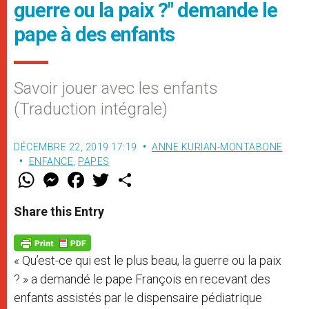
guerre ou la paix ?" demande le
pape à des enfants
Savoir jouer avec les enfants
(Traduction intégrale)
DÉCEMBRE 22, 2019 17:19
ANNE KURIAN-MONTABONE
ENFANCE
,
PAPES
W
M
F
T
S
h
e
a
w
h
a
s
c
i
a
t
s
e
t
r
Share this Entry
s
e
b
t
e
A
n
o
e
p
g
o
r
p
e
k
« Qu’est-ce qui est le plus beau, la guerre ou la paix
r
? » a demandé le pape François en recevant des
enfants assistés par le dispensaire pédiatrique