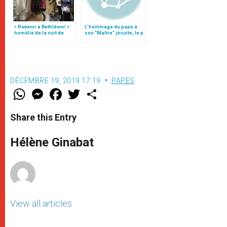
« Revenir à Bethléem! »:
L'hommage du pape à
homélie de la nuit de
son "Maître" jésuite, le p.
Noël (texte complet)
Fiorito (traduction,
1ère partie)
DÉCEMBRE 19, 2019 17:19
PAPES
W
M
F
T
S
h
e
a
w
h
a
s
c
i
a
t
s
e
t
r
Share this Entry
s
e
b
t
e
A
n
o
e
p
g
o
r
Hélène Ginabat
p
e
k
r
View all articles