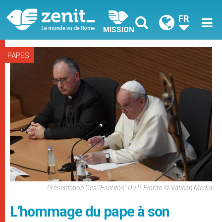
FR
MISSION
PAPES
Présentation Des "Escritos" Du P. Fiorito © Vatican Media
L’hommage du pape à son