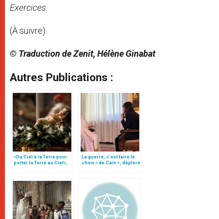
Exercices
.
(À suivre).
© Traduction de Zenit, Hélène Ginabat
Autres Publications :
«Du Ciel à la Terre pour
La guerre, c’est faire le
porter la Terre au Ciel»,
choix « de Caïn », déplore
par Mgr Francesco Follo
le pape François