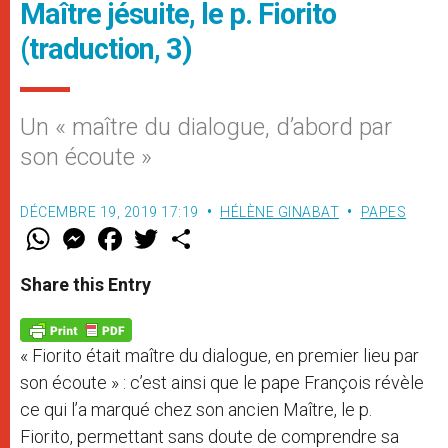
Maître jésuite, le p. Fiorito
(traduction, 3)
Un « maître du dialogue, d’abord par
son écoute »
DÉCEMBRE 19, 2019 17:19
HÉLÈNE GINABAT
PAPES
W
M
F
T
S
h
e
a
w
h
a
s
c
i
a
t
s
e
t
r
Share this Entry
s
e
b
t
e
A
n
o
e
p
g
o
r
p
e
k
« Fiorito était maître du dialogue, en premier lieu par
r
son écoute » : c’est ainsi que le pape François révèle
ce qui l’a marqué chez son ancien Maître, le p.
Fiorito, permettant sans doute de comprendre sa