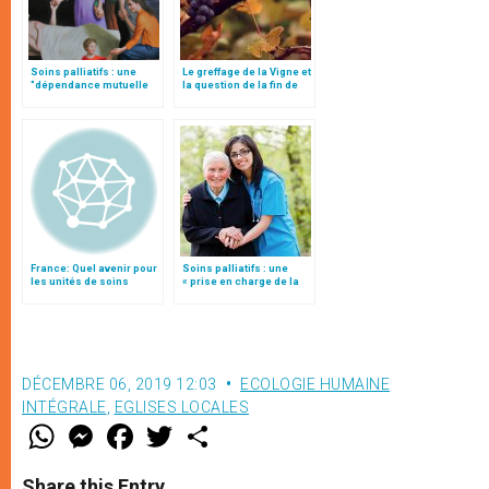
Soins palliatifs : une
Le greffage de la Vigne et
"dépendance mutuelle
la question de la fin de
d’amour", par le card.
vie
Parolin
France: Quel avenir pour
Soins palliatifs : une
les unités de soins
« prise en charge de la
palliatifs ?
souffrance » du malade
DÉCEMBRE 06, 2019 12:03
ECOLOGIE HUMAINE
INTÉGRALE
,
EGLISES LOCALES
W
M
F
T
S
h
e
a
w
h
a
s
c
i
a
t
s
e
t
r
Share this Entry