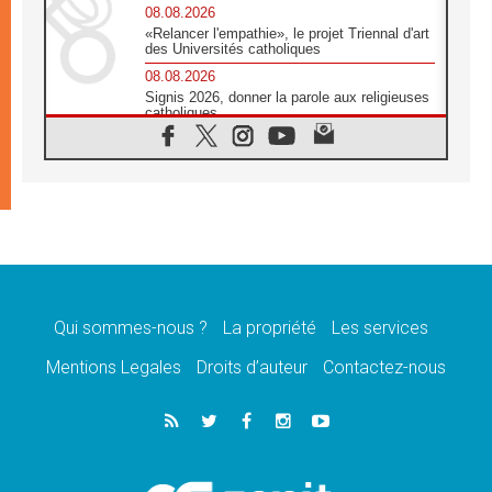
08.08.2026
«Relancer l'empathie», le projet Triennal d'art
des Universités catholiques
08.08.2026
Signis 2026, donner la parole aux religieuses
catholiques
08.08.2026
Au Bangladesh, l'Église accompagne les
Dalits sur le chemin de la dignité
07.08.2026
Philippines: le vicariat apostolique de
Calapan devient un diocèse
07.08.2026
Congo-Brazzaville: le 15 août, entre solennité
de l'Assomption et mémoire nationale
Qui sommes-nous ?
La propriété
Les services
07.08.2026
«La paix commence par l'empathie» estime
Mentions Legales
Droits d’auteur
Contactez-nous
le cardinal Parolin
07.08.2026
En Colombie, «la paix ne s'achète pas avec
une signature»
07.08.2026
Le programme du voyage apostolique du