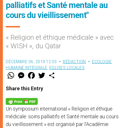
palliatifs et Santé mentale au
cours du vieillissement"
« Religion et éthique médicale » avec
« WISH », du Qatar
DÉCEMBRE 06, 2019 12:03
RÉDACTION
ECOLOGIE
HUMAINE INTÉGRALE
,
EGLISES LOCALES
W
M
F
T
S
h
e
a
w
h
a
s
c
i
a
t
s
e
t
r
Share this Entry
s
e
b
t
e
A
n
o
e
p
g
o
r
p
e
k
Un symposium international « Religion et éthique
r
médicale: soins palliatifs et Santé mentale au cours
du vieillissement » est organisé par l’Académie