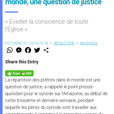
monde, une question de justice
« Eveiller la conscience de toute
l’Église »
OCTOBRE 21, 2019 23:26
RÉDACTION
ARCHIVES
W
M
F
T
S
h
e
a
w
h
a
s
c
i
a
t
s
e
t
r
Share this Entry
s
e
b
t
e
A
n
o
e
p
g
o
r
p
e
k
La répartition des prêtres dans le monde est une
r
question de justice, a rappelé le point presse
quotidien pour le synode sur l’Amazonie, au début de
cette troisième et dernière semaine, pendant
laquelle les pères du synode vont travailler aux