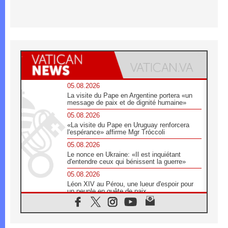
05.08.2026
La visite du Pape en Argentine portera «un
message de paix et de dignité humaine»
05.08.2026
«La visite du Pape en Uruguay renforcera
l'espérance» affirme Mgr Tróccoli
05.08.2026
Le nonce en Ukraine: «Il est inquiétant
d'entendre ceux qui bénissent la guerre»
05.08.2026
Léon XIV au Pérou, une lueur d'espoir pour
un peuple en quête de paix
05.08.2026
SCEAM: L'Église en Afrique vers
l'Assemblée ecclésiale de 2028 depuis
Addis-Abeba