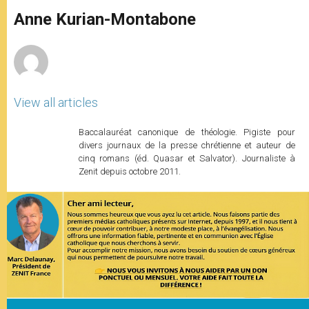
A
n
o
e
p
g
o
r
Anne Kurian-Montabone
p
e
k
r
View all articles
Baccalauréat canonique de théologie. Pigiste pour
divers journaux de la presse chrétienne et auteur de
cinq romans (éd. Quasar et Salvator). Journaliste à
Zenit depuis octobre 2011.