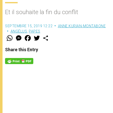
Et il souhaite la fin du conflit
SEPTEMBRE 15, 2019 12:22
ANNE KURIAN-MONTABONE
ANGÉLUS
,
PAPES
W
M
F
T
S
h
e
a
w
h
a
s
c
i
a
t
s
e
t
r
Share this Entry
s
e
b
t
e
A
n
o
e
p
g
o
r
p
e
k
r