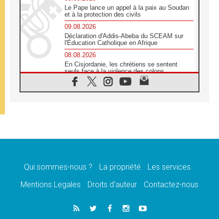
Le Pape lance un appel à la paix au Soudan
et à la protection des civils
09.08.2026
Déclaration d'Addis-Abeba du SCEAM sur
l'Éducation Catholique en Afrique
08.08.2026
En Cisjordanie, les chrétiens se sentent
seuls face à la violence des colons
08.08.2026
Léon XIV au sanctuaire de Notre Dame du
Bon Conseil à Genazzano en septembre
08.08.2026
Léon XIV: Sainte Agathe aide à contempler
la victoire de l'amour sur la mort
08.08.2026
«Relancer l'empathie», le projet Triennal d'art
des Universités catholiques
Qui sommes-nous ?
La propriété
Les services
08.08.2026
Signis 2026, donner la parole aux religieuses
Mentions Legales
Droits d’auteur
Contactez-nous
catholiques
08.08.2026
Au Bangladesh, l'Église accompagne les
Dalits sur le chemin de la dignité