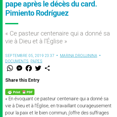
pape après le décès du card.
Pimiento Rodríguez
« Ce pasteur centenaire qui a donné sa
vie à Dieu et à l’Église »
SEPTEMBRE 05, 2019 23:37
MARINA DROUJININA
DOCUMENTS
,
PAPES
W
M
F
T
S
h
e
a
w
h
a
s
c
i
a
t
s
e
t
r
Share this Entry
s
e
b
t
e
A
n
o
e
p
g
o
r
p
e
k
« En évoquant ce pasteur centenaire qui a donné sa
r
vie à Dieu et à l’Église, en travaillant courageusement
pour la paix et le bien commun, j’offre des suffrages