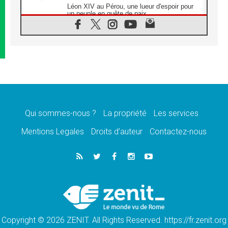
Léon XIV au Pérou, une lueur d'espoir pour
un peuple en quête de paix
05.08.2026
SCEAM: L'Église en Afrique vers
l'Assemblée ecclésiale de 2028 depuis
Addis-Abeba
05.08.2026
Le Pape exprime ses condoléances suite au
décès du cardinal Júlio Langa
05.08.2026
Le Pape attendu en novembre en Uruguay,
en Argentine et au Pérou
Qui sommes-nous ?
La propriété
Les services
05.08.2026
Mentions Legales
Droits d’auteur
Contactez-nous
Audience générale: la prière est un acte
d'espérance
04.08.2026
Léon XIV invite les Chevaliers de Colomb à
être des «prophètes de l'harmonie»
04.08.2026
Au Nigéria, attaques d'église, meurtre et
enlèvements de religieux suscitent l'émotion
Copyright © 2026 ZENIT. All Rights Reserved. https://fr.zenit.org