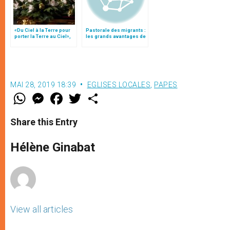
«Du Ciel à la Terre pour
Pastorale des migrants :
porter la Terre au Ciel»,
les grands avantages de
par Mgr Francesco Follo
la migration
MAI 28, 2019 18:39
EGLISES LOCALES
,
PAPES
W
M
F
T
S
h
e
a
w
h
a
s
c
i
a
t
s
e
t
r
Share this Entry
s
e
b
t
e
A
n
o
e
p
g
o
r
Hélène Ginabat
p
e
k
r
View all articles