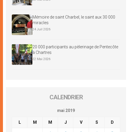
Mémoire de saint Charbel, le saint aux 30 000
miracles
24 Juil 2026
20 000 participants au pèlerinage de Pentecôte
à Chartres
22 Mai 2026
CALENDRIER
mai 2019
L
M
M
J
V
S
D