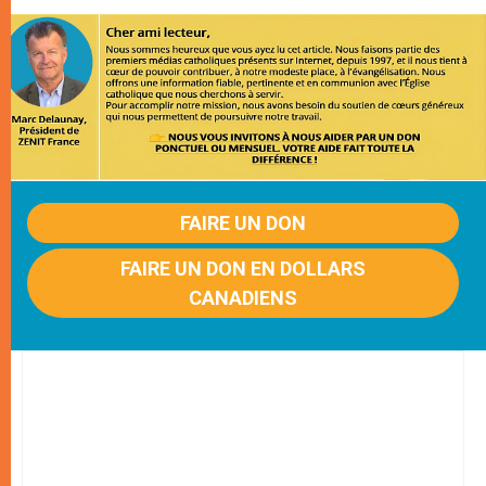
FAIRE UN DON
FAIRE UN DON EN DOLLARS
CANADIENS