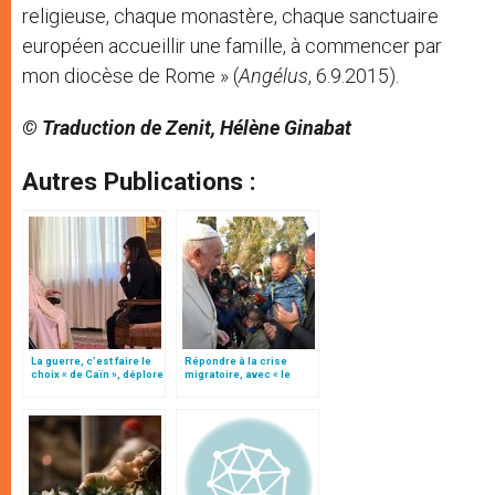
religieuse, chaque monastère, chaque sanctuaire
européen accueillir une famille, à commencer par
mon diocèse de Rome » (
Angélus
, 6.9.2015).
© Traduction de Zenit, Hélène Ginabat
Autres Publications :
La guerre, c’est faire le
Répondre à la crise
choix « de Caïn », déplore
migratoire, avec « le
le pape François
style de l’humanité »!
(texte complet)