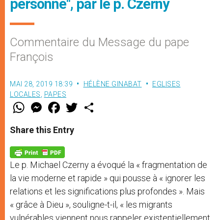
personne", par le p. Czerny
Commentaire du Message du pape
François
MAI 28, 2019 18:39
HÉLÈNE GINABAT
EGLISES
LOCALES
,
PAPES
W
M
F
T
S
h
e
a
w
h
a
s
c
i
a
t
s
e
t
r
Share this Entry
s
e
b
t
e
A
n
o
e
p
g
o
r
p
e
k
Le p. Michael Czerny a évoqué la « fragmentation de
r
la vie moderne et rapide » qui pousse à « ignorer les
relations et les significations plus profondes ». Mais
« grâce à Dieu », souligne-t-il, « les migrants
vulnérables viennent nous rappeler existentiellement