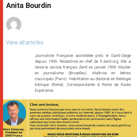
p
g
o
r
Anita Bourdin
p
e
k
r
View all articles
Journaliste française accréditée près le Saint-Siège
depuis 1995. Rédactrice en chef de fr.zenit.org. Elle a
lancé le service français Zenit en janvier 1999. Master
en journalisme (Bruxelles). Maîtrise en lettres
classiques (Paris). Habilitation au doctorat en théologie
biblique (Rome). Correspondante à Rome de Radio
Espérance.