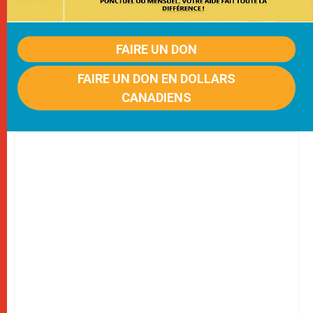
FAIRE UN DON
FAIRE UN DON EN DOLLARS
CANADIENS