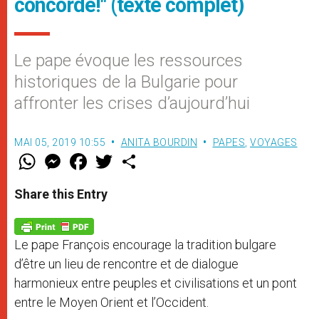
concorde!" (texte complet)
Le pape évoque les ressources
historiques de la Bulgarie pour
affronter les crises d’aujourd’hui
MAI 05, 2019 10:55
ANITA BOURDIN
PAPES
,
VOYAGES
W
M
F
T
S
h
e
a
w
h
a
s
c
i
a
t
s
e
t
r
Share this Entry
s
e
b
t
e
A
n
o
e
p
g
o
r
p
e
k
Le pape François encourage la tradition bulgare
r
d’être un lieu de rencontre et de dialogue
harmonieux entre peuples et civilisations et un pont
entre le Moyen Orient et l’Occident.