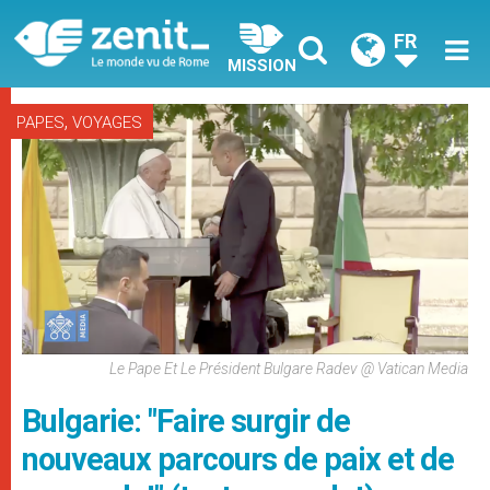
FR
MISSION
,
PAPES
VOYAGES
Le Pape Et Le Président Bulgare Radev @ Vatican Media
Bulgarie: "Faire surgir de
nouveaux parcours de paix et de