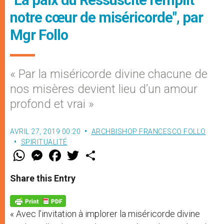
notre cœur de miséricorde", par
Mgr Follo
« Par la miséricorde divine chacune de
nos misères devient lieu d’un amour
profond et vrai »
AVRIL 27, 2019 00:20
ARCHBISHOP FRANCESCO FOLLO
SPIRITUALITÉ
W
M
F
T
S
h
e
a
w
h
a
s
c
i
a
t
s
e
t
r
Share this Entry
s
e
b
t
e
A
n
o
e
p
g
o
r
p
e
k
« Avec l’invitation à implorer la miséricorde divine
r