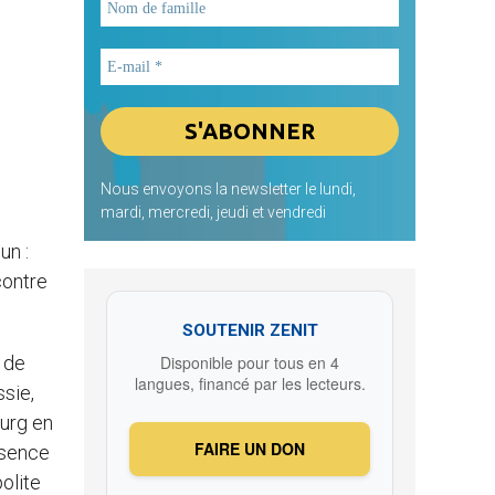
Nous envoyons la newsletter le lundi,
mardi, mercredi, jeudi et vendredi
un :
contre
SOUTENIR ZENIT
Disponible pour tous en 4
n de
langues, financé par les lecteurs.
ssie,
ourg en
FAIRE UN DON
ésence
olite