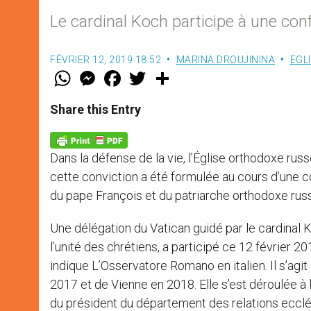
Le cardinal Koch participe à une conf
FÉVRIER 12, 2019 18:52
MARINA DROUJININA
EGL
W
M
F
T
S
h
e
a
w
h
a
s
c
i
a
t
s
e
t
r
Share this Entry
s
e
b
t
e
A
n
o
e
p
g
o
r
p
e
k
Dans la défense de la vie, l’Église orthodoxe russ
r
cette conviction a été formulée au cours d’une c
du pape François et du patriarche orthodoxe russ
Une délégation du Vatican guidé par le cardinal K
l’unité des chrétiens, a participé ce 12 février 20
indique L’Osservatore Romano en italien. Il s’agi
2017 et de Vienne en 2018. Elle s’est déroulée à 
du président du département des relations ecclé