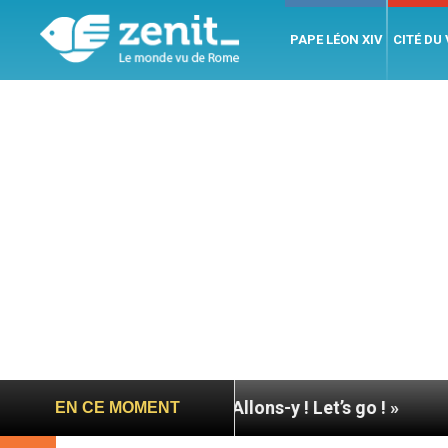
PAPE LÉON XIV
CITÉ DU
Assise : « Allons-y ! Let’s go ! »
Nicaragua : l’
EN CE MOMENT