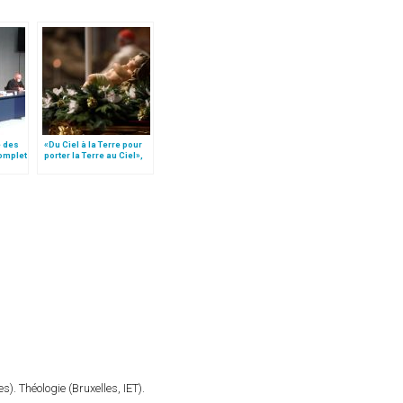
é des
«Du Ciel à la Terre pour
complet
porter la Terre au Ciel»,
motion
par Mgr Francesco Follo
). Théologie (Bruxelles, IET).