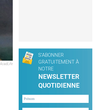
S'ABONNER
GRATUITEMENT À
tAcadLife
NOTRE
NEWSLETTER
QUOTIDIENNE