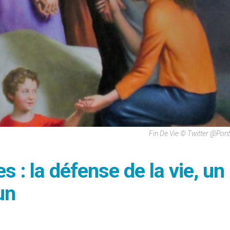
Fin De Vie © Twitter @Pon
 : la défense de la vie, un
mun