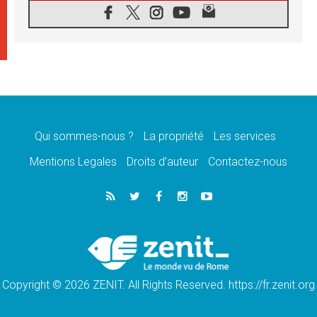
07.08.2026
1ère Conférence continentale sur l'éducation
catholique en Afrique
07.08.2026
Un logo symbolique pour la venue du Pape
en France
07.08.2026
Cardinal Rossi: «La venue du Pape Léon en
Argentine est un hommage à François»
Qui sommes-nous ?
La propriété
Les services
07.08.2026
Hiroshima et Nagasaki, 81 ans après,
Mentions Legales
Droits d’auteur
Contactez-nous
lancement des «dix jours de prière pour la
paix»
06.08.2026
Préparatifs des JMJ 2027 à Séoul: «c'est
passionnant et l'impatience est immense!»
06.08.2026
Chrétiens et confucéens: respect et sagesse
pour relever les «défis urgents»
Copyright © 2026 ZENIT. All Rights Reserved. https://fr.zenit.org