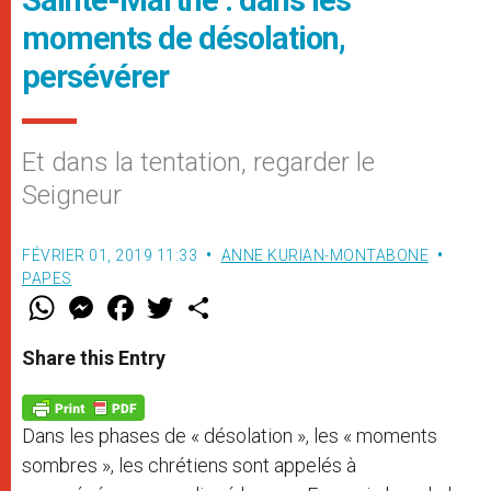
moments de désolation,
persévérer
Et dans la tentation, regarder le
Seigneur
FÉVRIER 01, 2019 11:33
ANNE KURIAN-MONTABONE
PAPES
W
M
F
T
S
h
e
a
w
h
a
s
c
i
a
t
s
e
t
r
Share this Entry
s
e
b
t
e
A
n
o
e
p
g
o
r
p
e
k
Dans les phases de « désolation », les « moments
r
sombres », les chrétiens sont appelés à