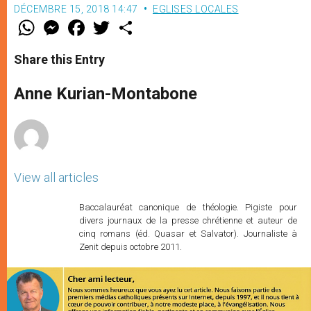
DÉCEMBRE 15, 2018 14:47
EGLISES LOCALES
W
M
F
T
S
h
e
a
w
h
a
s
c
i
a
t
s
e
t
r
Share this Entry
s
e
b
t
e
A
n
o
e
p
g
o
r
Anne Kurian-Montabone
p
e
k
r
View all articles
Baccalauréat canonique de théologie. Pigiste pour
divers journaux de la presse chrétienne et auteur de
cinq romans (éd. Quasar et Salvator). Journaliste à
Zenit depuis octobre 2011.