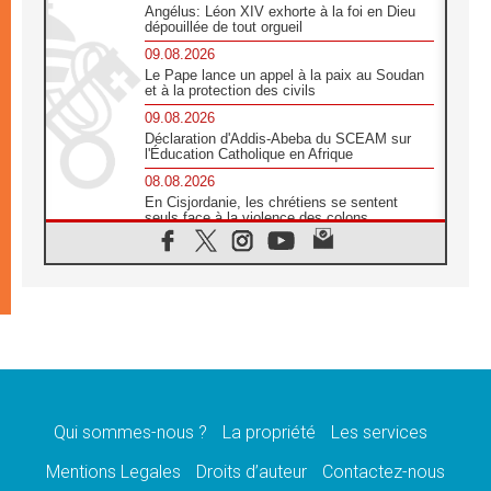
Angélus: Léon XIV exhorte à la foi en Dieu
dépouillée de tout orgueil
09.08.2026
Le Pape lance un appel à la paix au Soudan
et à la protection des civils
09.08.2026
Déclaration d'Addis-Abeba du SCEAM sur
l'Éducation Catholique en Afrique
08.08.2026
En Cisjordanie, les chrétiens se sentent
seuls face à la violence des colons
08.08.2026
Léon XIV au sanctuaire de Notre Dame du
Bon Conseil à Genazzano en septembre
08.08.2026
Léon XIV: Sainte Agathe aide à contempler
la victoire de l'amour sur la mort
08.08.2026
«Relancer l'empathie», le projet Triennal d'art
des Universités catholiques
Qui sommes-nous ?
La propriété
Les services
08.08.2026
Signis 2026, donner la parole aux religieuses
Mentions Legales
Droits d’auteur
Contactez-nous
catholiques