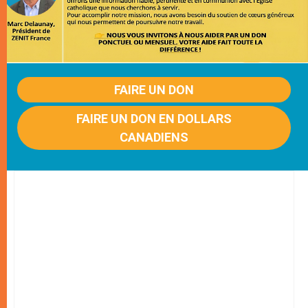
FAIRE UN DON
FAIRE UN DON EN DOLLARS
CANADIENS