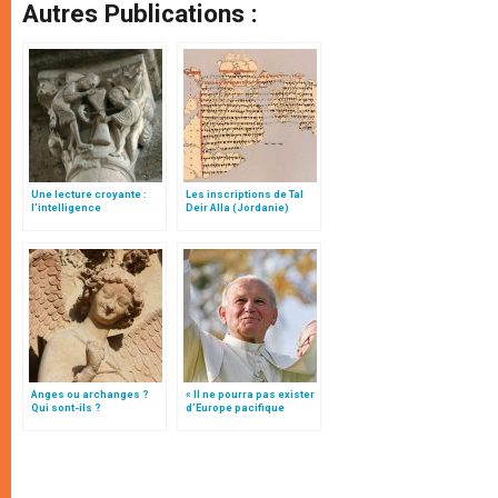
Autres Publications :
Une lecture croyante :
Les inscriptions de Tal
l’intelligence
Deir Alla (Jordanie)
typologique des deux
Testaments
Anges ou archanges ?
« Il ne pourra pas exister
Qui sont-ils ?
d’Europe pacifique
sans… »: l’Ukraine, dans
la vision de Jean-Paul II