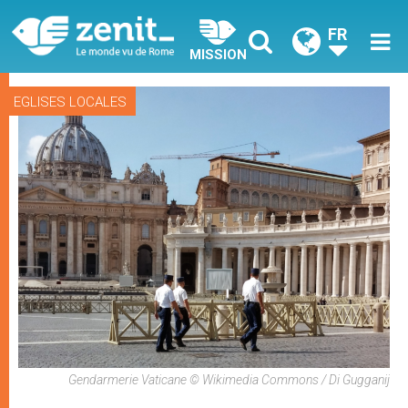
FR
MISSION
EGLISES LOCALES
Gendarmerie Vaticane © Wikimedia Commons / Di Gugganij