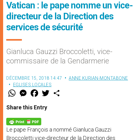
Vatican : le pape nomme un vice-
directeur de la Direction des
services de sécurité
Gianluca Gauzzi Broccoletti, vice-
commissaire de la Gendarmerie
DÉCEMBRE 15, 2018 14:47
ANNE KURIAN-MONTABONE
EGLISES LOCALES
W
M
F
T
S
h
e
a
w
h
a
s
c
i
a
t
s
e
t
r
Share this Entry
s
e
b
t
e
A
n
o
e
p
g
o
r
p
e
k
Le pape François a nommé Gianluca Gauzzi
r
Broccoletti vice-directeur de la Direction des