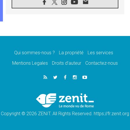
06.08.2026
Au Mexique, le cardinal Parolin invite à être
aux côtés des marginalisées
06.08.2026
À Assise, le Pape invite les jeunes à
«construire la civilisation de l'amour»
05.08.2026
La visite du Pape en Argentine portera «un
message de paix et de dignité humaine»
Qui sommes-nous ?
La propriété
Les services
05.08.2026
Mentions Legales
Droits d’auteur
Contactez-nous
«La visite du Pape en Uruguay renforcera
l'espérance» affirme Mgr Tróccoli
05.08.2026
Le nonce en Ukraine: «Il est inquiétant
d'entendre ceux qui bénissent la guerre»
05.08.2026
Léon XIV au Pérou, une lueur d'espoir pour
un peuple en quête de paix
Copyright © 2026 ZENIT. All Rights Reserved. https://fr.zenit.org