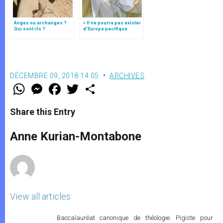
Anges ou archanges ?
« Il ne pourra pas exister
Qui sont-ils ?
d’Europe pacifique
sans… »: l’Ukraine, dans
la vision de Jean-Paul II
DÉCEMBRE 09, 2018 14:05
ARCHIVES
W
M
F
T
S
h
e
a
w
h
a
s
c
i
a
t
s
e
t
r
Share this Entry
s
e
b
t
e
A
n
o
e
p
g
o
r
Anne Kurian-Montabone
p
e
k
r
View all articles
Baccalauréat canonique de théologie. Pigiste pour