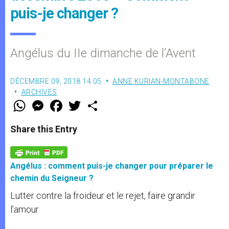
puis-je changer ?
Angélus du IIe dimanche de l’Avent
DÉCEMBRE 09, 2018 14:05
ANNE KURIAN-MONTABONE
ARCHIVES
W
M
F
T
S
h
e
a
w
h
a
s
c
i
a
t
s
e
t
r
Share this Entry
s
e
b
t
e
A
n
o
e
p
g
o
r
p
e
k
Angélus : comment puis-je changer pour préparer le
r
chemin du Seigneur ?
Lutter contre la froideur et le rejet, faire grandir
l’amour