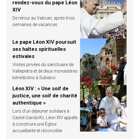
rendez-vous du pape Léon
XIV
De retour au Vatican, après trois
semaines de vacances
Le pape Léon XIV poursuit
ses haltes spirituelles
estivales
Visites privées du sanctuaire de
Vallepietra et de deux monastères
bénédictins à Subiaco
Léon XIV : « Une soif de
justice, une soif de charité
authentique »
Lors d’un déjeuner solidaire à
Castel Gandolfo, Léon XIV appelle
à construire une Église
accueillante et réconciliée