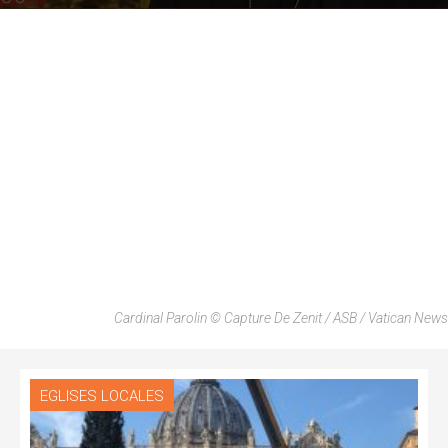
Cardinal Parolin © Capture De Zenit / ASB / Vatican News
EGLISES LOCALES