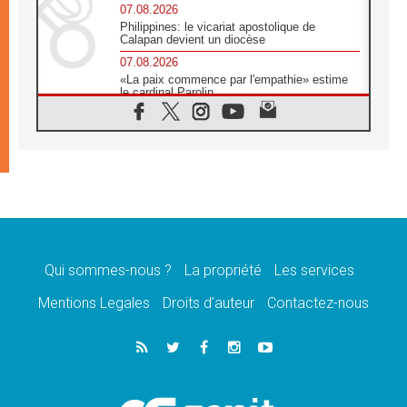
07.08.2026
Philippines: le vicariat apostolique de
Calapan devient un diocèse
07.08.2026
«La paix commence par l'empathie» estime
le cardinal Parolin
07.08.2026
En Colombie, «la paix ne s'achète pas avec
une signature»
07.08.2026
Le programme du voyage apostolique du
Pape en France dévoilé
07.08.2026
1ère Conférence continentale sur l'éducation
catholique en Afrique
Qui sommes-nous ?
La propriété
Les services
07.08.2026
Un logo symbolique pour la venue du Pape
Mentions Legales
Droits d’auteur
Contactez-nous
en France
07.08.2026
Cardinal Rossi: «La venue du Pape Léon en
Argentine est un hommage à François»
07.08.2026
Hiroshima et Nagasaki, 81 ans après,