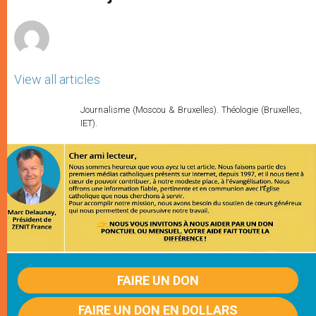
p
e
k
r
View all articles
Journalisme (Moscou & Bruxelles). Théologie (Bruxelles,
IET).
FAIRE UN DON
FAIRE UN DON EN DOLLARS