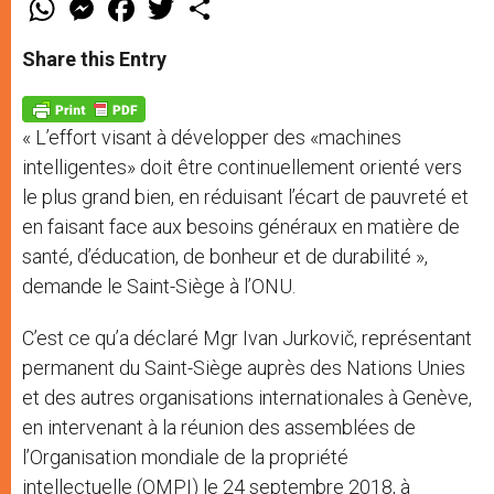
h
e
a
w
h
a
s
c
i
a
t
s
e
t
r
Share this Entry
s
e
b
t
e
A
n
o
e
p
g
o
r
p
e
k
« L’effort visant à développer des «machines
r
intelligentes» doit être continuellement orienté vers
le plus grand bien, en réduisant l’écart de pauvreté et
en faisant face aux besoins généraux en matière de
santé, d’éducation, de bonheur et de durabilité »,
demande le Saint-Siège à l’ONU.
C’est ce qu’a déclaré Mgr Ivan Jurkovič, représentant
permanent du Saint-Siège auprès des Nations Unies
et des autres organisations internationales à Genève,
en intervenant à la réunion des assemblées de
l’Organisation mondiale de la propriété
intellectuelle (OMPI) le 24 septembre 2018, à