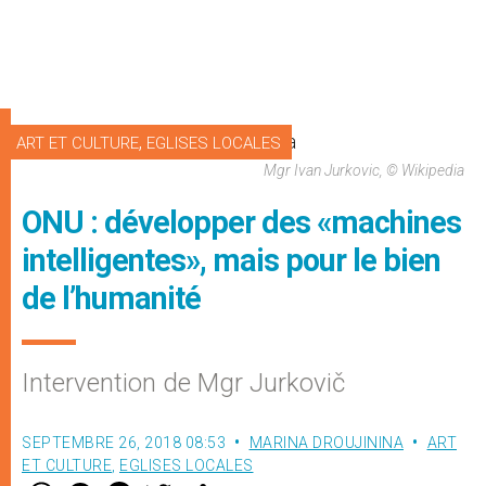
,
ART ET CULTURE
EGLISES LOCALES
Mgr Ivan Jurkovic, © Wikipedia
ONU : développer des «machines
intelligentes», mais pour le bien
de l’humanité
Intervention de Mgr Jurkovič
SEPTEMBRE 26, 2018 08:53
MARINA DROUJININA
ART
ET CULTURE
,
EGLISES LOCALES
W
M
F
T
S