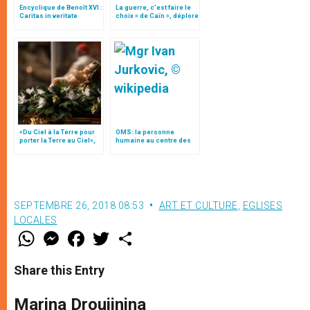
Encyclique de Benoît XVI :
La guerre, c’est faire le
Caritas in veritate
choix « de Caïn », déplore
le pape François
«Du Ciel à la Terre pour
OMS: la personne
porter la Terre au Ciel»,
humaine au centre des
par Mgr Francesco Follo
soins de santé, par Mgr
Jurkovic (traduction
complète)
SEPTEMBRE 26, 2018 08:53
ART ET CULTURE
,
EGLISES
LOCALES
W
M
F
T
S
h
e
a
w
h
a
s
c
i
a
t
s
e
t
r
Share this Entry
s
e
b
t
e
A
n
o
e
p
g
o
r
Marina Droujinina