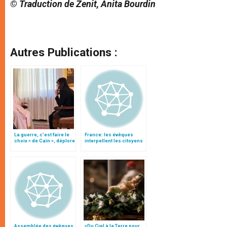
© Traduction de Zenit, Anita Bourdin
Autres Publications :
La guerre, c’est faire le
France: les évêques
choix « de Caïn », déplore
interpellent les citoyens
le pape François
sur l'Europe
Assemblée des évêques
«Du Ciel à la Terre pour