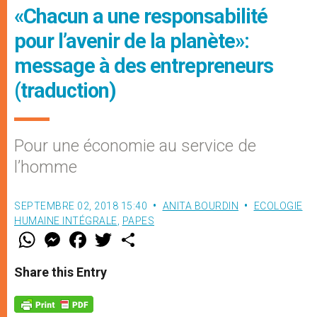
«Chacun a une responsabilité
pour l’avenir de la planète»:
message à des entrepreneurs
(traduction)
Pour une économie au service de
l’homme
SEPTEMBRE 02, 2018 15:40
ANITA BOURDIN
ECOLOGIE
HUMAINE INTÉGRALE
,
PAPES
W
M
F
T
S
h
e
a
w
h
a
s
c
i
a
t
s
e
t
r
Share this Entry
s
e
b
t
e
A
n
o
e
p
g
o
r
p
e
k