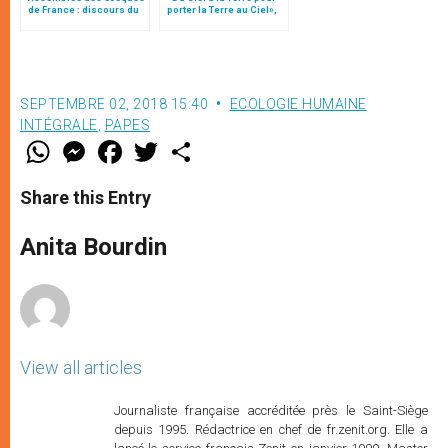
de France : discours du
porter la Terre au Ciel»,
card. Vingt-Trois
par Mgr Francesco Follo
SEPTEMBRE 02, 2018 15:40
ECOLOGIE HUMAINE
INTÉGRALE
,
PAPES
W
M
F
T
S
h
e
a
w
h
a
s
c
i
a
t
s
e
t
r
Share this Entry
s
e
b
t
e
A
n
o
e
p
g
o
r
Anita Bourdin
p
e
k
r
View all articles
Journaliste française accréditée près le Saint-Siège
depuis 1995. Rédactrice en chef de fr.zenit.org. Elle a