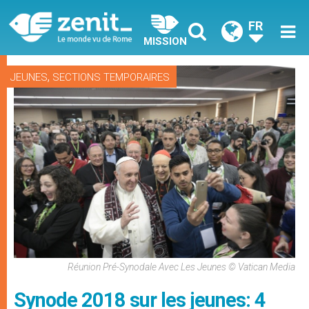
FR
MISSION
,
JEUNES
SECTIONS TEMPORAIRES
Réunion Pré-Synodale Avec Les Jeunes © Vatican Media
Synode 2018 sur les jeunes: 4