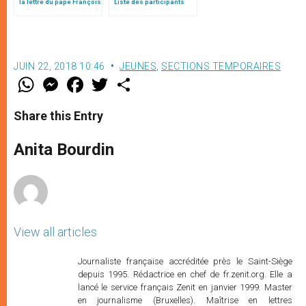
la lettre du pape François
Liste des participants
aux jeunes du monde
JUIN 22, 2018 10:46
JEUNES
,
SECTIONS TEMPORAIRES
W
M
F
T
S
h
e
a
w
h
a
s
c
i
a
t
s
e
t
r
Share this Entry
s
e
b
t
e
A
n
o
e
p
g
o
r
Anita Bourdin
p
e
k
r
View all articles
Journaliste française accréditée près le Saint-Siège
depuis 1995. Rédactrice en chef de fr.zenit.org. Elle a
lancé le service français Zenit en janvier 1999. Master
en journalisme (Bruxelles). Maîtrise en lettres