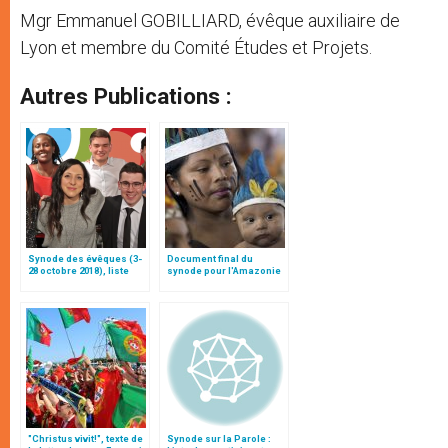
Mgr Emmanuel GOBILLIARD, évêque auxiliaire de
Lyon et membre du Comité Études et Projets.
Autres Publications :
Synode des évêques (3-
Document final du
28 octobre 2018), liste
synode pour l'Amazonie
des participants
en français: traduction
non officielle
"Christus vivit!", texte de
Synode sur la Parole :