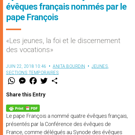
évêques français nommés par le
pape François
«Les jeunes, la foi et le discernement
des vocations»
JUIN 22, 2018 10:46
ANITA BOURDIN
JEUNES
,
SECTIONS TEMPORAIRES
W
M
F
T
S
h
e
a
w
h
a
s
c
i
a
t
s
e
t
r
Share this Entry
s
e
b
t
e
A
n
o
e
p
g
o
r
p
e
k
Le pape François a nommé quatre évêques français,
r
présentés par la Conférence des évêques de
France, comme délégués au Synode des évêques