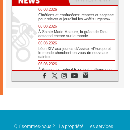
06.08.2026
Chrétiens et confucéens: respect et sagesse
pour relever aujourd'hui les «défis urgents»
06.08.2026
À Sainte-Marie-Majeure, la grâce de Dieu
descend encore sur le monde
06.08.2026
Léon XIV aux jeunes d'Assise: «l'Europe et
le monde cherchent en vous de nouveaux
saints»
06.08.2026
À Assise, le cardinal Pizzaballa affirme que
«les chrétiens veulent la paix»
06.08.2026
Au Mexique, le cardinal Parolin invite à être
aux côtés des marginalisées
06.08.2026
À Assise, le Pape invite les jeunes à
«construire la civilisation de l'amour»
05.08.2026
La visite du Pape en Argentine portera «un
message de paix et de dignité humaine»
Qui sommes-nous ?
La propriété
Les services