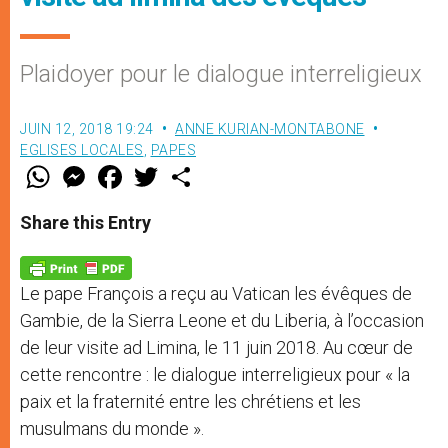
Plaidoyer pour le dialogue interreligieux
JUIN 12, 2018 19:24
ANNE KURIAN-MONTABONE
EGLISES LOCALES
,
PAPES
W
M
F
T
S
h
e
a
w
h
a
s
c
i
a
t
s
e
t
r
Share this Entry
s
e
b
t
e
A
n
o
e
p
g
o
r
p
e
k
Le pape François a reçu au Vatican les évêques de
r
Gambie, de la Sierra Leone et du Liberia, à l’occasion
de leur visite ad Limina, le 11 juin 2018. Au cœur de
cette rencontre : le dialogue interreligieux pour « la
paix et la fraternité entre les chrétiens et les
musulmans du monde ».