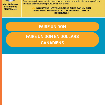
FAIRE UN DON
FAIRE UN DON EN DOLLARS
CANADIENS