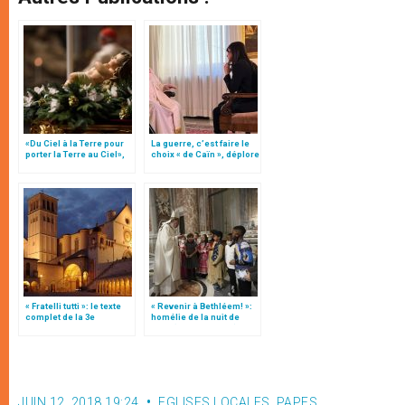
«Du Ciel à la Terre pour
La guerre, c’est faire le
porter la Terre au Ciel»,
choix « de Caïn », déplore
par Mgr Francesco Follo
le pape François
« Fratelli tutti »: le texte
« Revenir à Bethléem! »:
complet de la 3e
homélie de la nuit de
encyclique du pape
Noël (texte complet)
François
JUIN 12, 2018 19:24
EGLISES LOCALES
,
PAPES