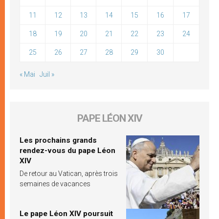
11
12
13
14
15
16
17
18
19
20
21
22
23
24
25
26
27
28
29
30
« Mai
Juil »
PAPE LÉON XIV
Les prochains grands
rendez-vous du pape Léon
XIV
De retour au Vatican, après trois
semaines de vacances
Le pape Léon XIV poursuit