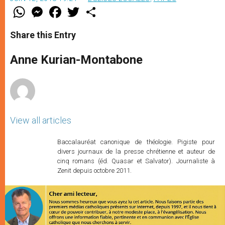
W
M
F
T
S
h
e
a
w
h
a
s
c
i
a
t
s
e
t
r
Share this Entry
s
e
b
t
e
A
n
o
e
p
g
o
r
Anne Kurian-Montabone
p
e
k
r
View all articles
Baccalauréat canonique de théologie. Pigiste pour
divers journaux de la presse chrétienne et auteur de
cinq romans (éd. Quasar et Salvator). Journaliste à
Zenit depuis octobre 2011.