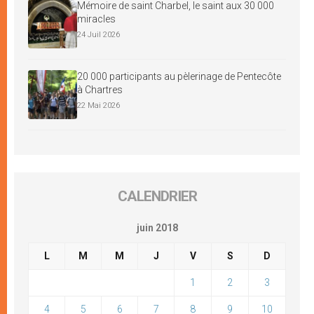
Mémoire de saint Charbel, le saint aux 30 000
miracles
24 Juil 2026
20 000 participants au pèlerinage de Pentecôte
à Chartres
22 Mai 2026
CALENDRIER
juin 2018
L
M
M
J
V
S
D
1
2
3
4
5
6
7
8
9
10