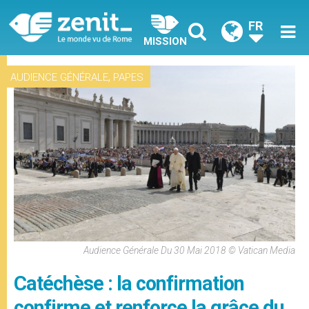
FR
MISSION
,
AUDIENCE GÉNÉRALE
PAPES
Audience Générale Du 30 Mai 2018 © Vatican Media
Catéchèse : la confirmation
confirme et renforce la grâce du