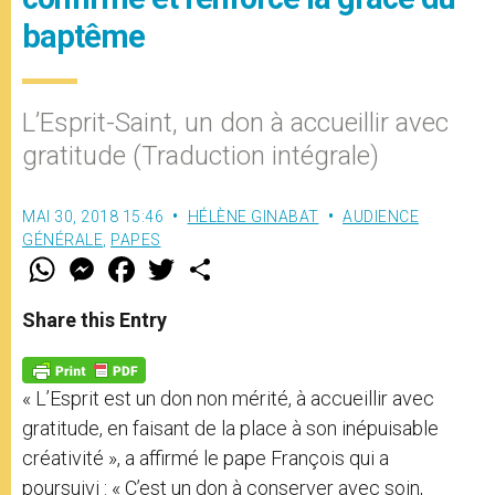
baptême
L’Esprit-Saint, un don à accueillir avec
gratitude (Traduction intégrale)
MAI 30, 2018 15:46
HÉLÈNE GINABAT
AUDIENCE
GÉNÉRALE
,
PAPES
W
M
F
T
S
h
e
a
w
h
a
s
c
i
a
t
s
e
t
r
Share this Entry
s
e
b
t
e
A
n
o
e
p
g
o
r
p
e
k
« L’Esprit est un don non mérité, à accueillir avec
r
gratitude, en faisant de la place à son inépuisable
créativité », a affirmé le pape François qui a
poursuivi : « C’est un don à conserver avec soin,