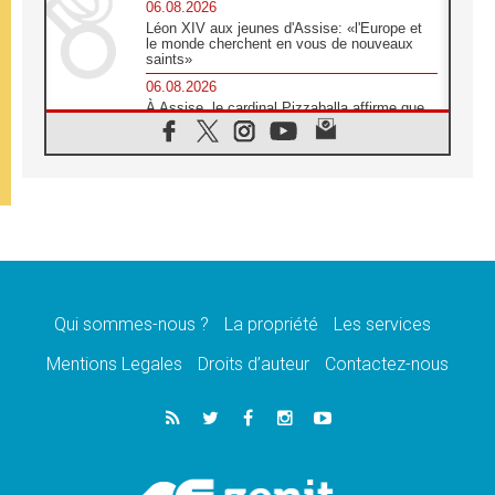
06.08.2026
Léon XIV aux jeunes d'Assise: «l'Europe et
le monde cherchent en vous de nouveaux
saints»
06.08.2026
À Assise, le cardinal Pizzaballa affirme que
«les chrétiens veulent la paix»
06.08.2026
Au Mexique, le cardinal Parolin invite à être
aux côtés des marginalisées
06.08.2026
À Assise, le Pape invite les jeunes à
«construire la civilisation de l'amour»
05.08.2026
La visite du Pape en Argentine portera «un
message de paix et de dignité humaine»
Qui sommes-nous ?
La propriété
Les services
05.08.2026
Mentions Legales
Droits d’auteur
Contactez-nous
«La visite du Pape en Uruguay renforcera
l'espérance» affirme Mgr Tróccoli
05.08.2026
Le nonce en Ukraine: «Il est inquiétant
d'entendre ceux qui bénissent la guerre»
05.08.2026
Léon XIV au Pérou, une lueur d'espoir pour