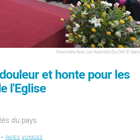
Rencontre Avec Les Autorités Du Chili © Vati
 douleur et honte pour les
 l'Eglise
tés du pays
PAPES
,
VOYAGES