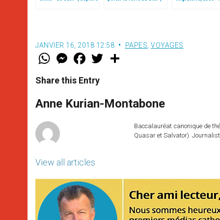
le pape François
par Mgr Francesco Follo
style de l’humanité
(texte complet)
JANVIER 16, 2018 12:58
PAPES
,
VOYAGES
W
M
F
T
S
h
e
a
w
h
a
s
c
i
a
t
s
e
t
r
Share this Entry
s
e
b
t
e
A
n
o
e
p
g
o
r
Anne Kurian-Montabone
p
e
k
r
Baccalauréat canonique de théo
Quasar et Salvator). Journalist
View all articles