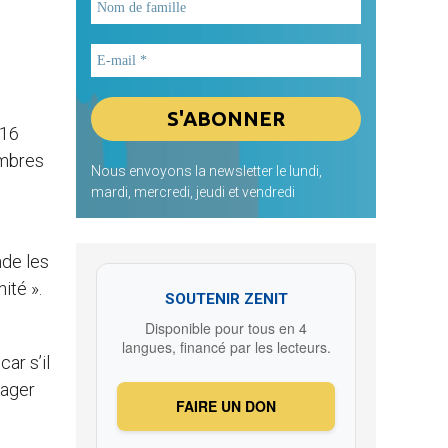
 16
embres
Nous envoyons la newsletter le lundi,
mardi, mercredi, jeudi et vendredi
nde les
ité ».
SOUTENIR ZENIT
Disponible pour tous en 4
l
langues, financé par les lecteurs.
ar s’il
gager
FAIRE UN DON