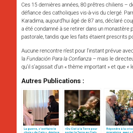
Ces 15 dernières années, 80 prêtres chiliens – 
défiance des catholiques vis-à-vis du clergé. Pa
Karadima, aujourd’hui âgé de 87 ans, déclaré cou
a été condamné à se retirer dans un monastère po
pastorale, tandis que les faits étaient prescrits po
Aucune rencontre n’est pour l’instant prévue av
la
Fundación Para la Confianza
– mais le directe
qu’il s’agissait d’un « thème important »
et
que
«
l
Autres Publications :
La guerre, c’est faire le
«Du Ciel à la Terre pour
Répondre à la cris
choix « de Caïn », déplore
porter la Terre au Ciel»,
migratoire, avec « 