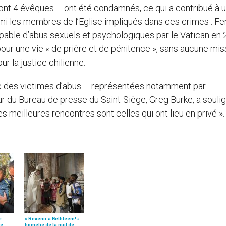
dont 4 évêques – ont été condamnés, ce qui a contribué à 
rmi les membres de l’Eglise impliqués dans ces crimes : F
pable d’abus sexuels et psychologiques par le Vatican en 2
ur une vie « de prière et de pénitence », sans aucune mis
ur la justice chilienne.
ec des victimes d’abus – représentées notamment par
ur du Bureau de presse du Saint-Siège, Greg Burke, a souli
es meilleures rencontres sont celles qui ont lieu en privé ».
e
« Revenir à Bethléem! »:
le
homélie de la nuit de