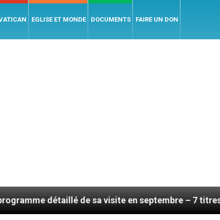
 VATICAN
EGLISE ET MONDE
DOCUMENTS
FAIRE UN DON
é de sa visite en septembre – 7 titres, vendredi 7 aoû