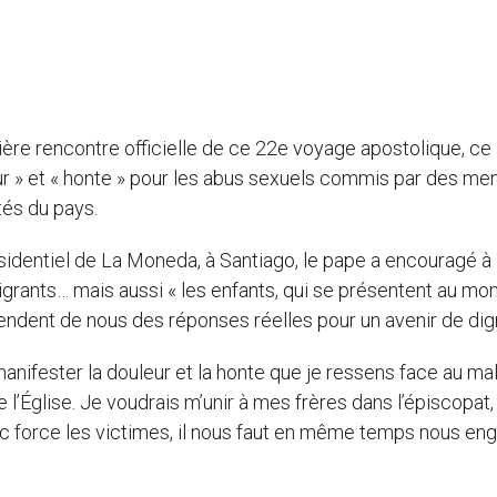
ière rencontre officielle de ce 22e voyage apostolique, ce
eur » et « honte » pour les abus sexuels commis par des m
tés du pays.
sidentiel de La Moneda, à Santiago, le pape a encouragé à
igrants… mais aussi « les enfants, qui se présentent au mo
ndent de nous des réponses réelles pour un avenir de dign
 manifester la douleur et la honte que je ressens face au ma
 l’Église. Je voudrais m’unir à mes frères dans l’épiscopat, c
c force les victimes, il nous faut en même temps nous en