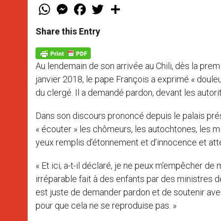
W
M
F
T
S
h
e
a
w
h
a
s
c
i
a
t
s
e
t
r
Share this Entry
s
e
b
t
e
A
n
o
e
p
g
o
r
p
e
k
Au lendemain de son arrivée au Chili, dès la prem
r
janvier 2018, le pape François a exprimé « doul
du clergé. Il a demandé pardon, devant les autori
Dans son discours prononcé depuis le palais pré
« écouter » les chômeurs, les autochtones, les m
yeux remplis d’étonnement et d’innocence et atte
« Et ici, a-t-il déclaré, je ne peux m’empêcher de
irréparable fait à des enfants par des ministres de
est juste de demander pardon et de soutenir ave
pour que cela ne se reproduise pas. »