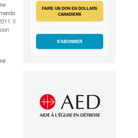
une
FAIRE UN DON EN DOLLARS
ernando
CANADIENS
011. Il
sion
S’ABONNER
gné