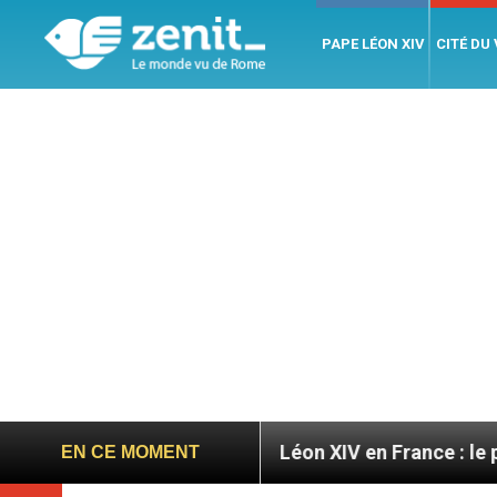
PAPE LÉON XIV
CITÉ DU
toires
Léon XIV en France : le programme détaill
EN CE MOMENT