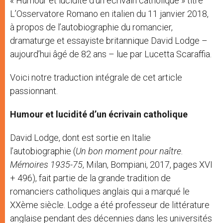
« Humour et lucidité d’un écrivain catholique » titre
r
L’Osservatore Romano en italien du 11 janvier 2018,
à propos de l’autobiographie du romancier,
dramaturge et essayiste britannique David Lodge –
aujourd’hui âgé de 82 ans – lue par Lucetta Scaraffia.
Voici notre traduction intégrale de cet article
passionnant.
Humour et lucidité d’un écrivain catholique
David Lodge, dont est sortie en Italie
l’autobiographie (
Un bon moment pour naître.
Mémoires 1935-75
, Milan, Bompiani, 2017, pages XVI
+ 496), fait partie de la grande tradition de
romanciers catholiques anglais qui a marqué le
XXème siècle. Lodge a été professeur de littérature
anglaise pendant des décennies dans les universités