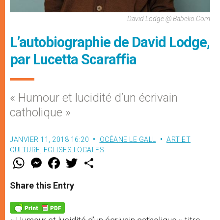
David Lodge @ Babelio.com
L’autobiographie de David Lodge,
par Lucetta Scaraffia
« Humour et lucidité d’un écrivain
catholique »
JANVIER 11, 2018 16:20
OCÉANE LE GALL
ART ET
CULTURE
,
EGLISES LOCALES
W
M
F
T
S
h
e
a
w
h
a
s
c
i
a
t
s
e
t
r
Share this Entry
s
e
b
t
e
A
n
o
e
p
g
o
r
p
e
k