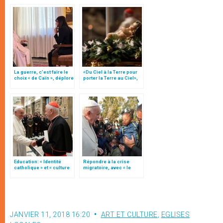
La guerre, c’est faire le
«Du Ciel à la Terre pour
choix « de Caïn », déplore
porter la Terre au Ciel»,
le pape François
par Mgr Francesco Follo
Education: « Identité
Répondre à la crise
catholique » et « culture
migratoire, avec « le
du dialogue », une
style de l’humanité »!
« instruction » (texte
(texte complet)
complet)
JANVIER 11, 2018 16:20
ART ET CULTURE
,
EGLISES