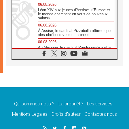
06.08.2026
Léon XIV aux jeunes d'Assise: «l'Europe et
le monde cherchent en vous de nouveaux
saints»
06.08.2026
À Assise, le cardinal Pizzaballa affirme que
«les chrétiens veulent la paix»
06.08.2026
Au Mexique, le cardinal Parolin invite à être
aux côtés des marginalisées
06.08.2026
À Assise, le Pape invite les jeunes à
«construire la civilisation de l'amour»
05.08.2026
La visite du Pape en Argentine portera «un
message de paix et de dignité humaine»
05.08.2026
«La visite du Pape en Uruguay renforcera
l'espérance» affirme Mgr Tróccoli
Qui sommes-nous ?
La propriété
Les services
05.08.2026
Mentions Legales
Droits d’auteur
Contactez-nous
Le nonce en Ukraine: «Il est inquiétant
d'entendre ceux qui bénissent la guerre»
05.08.2026