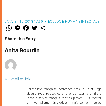
ensemble la paix
de l’UNESCO, et Mgr Follo
reçus à l'Elysée
JANVIER 10, 2018 17:59
ECOLOGIE HUMAINE INTÉGRALE
W
M
F
T
S
h
e
a
w
h
a
s
c
i
a
t
s
e
t
r
Share this Entry
s
e
b
t
e
A
n
o
e
p
g
o
r
Anita Bourdin
p
e
k
r
View all articles
Journaliste française accréditée près le Saint-Siège
depuis 1995. Rédactrice en chef de fr.zenit.org. Elle a
lancé le service français Zenit en janvier 1999. Master
en journalisme (Bruxelles). Maîtrise en lettres