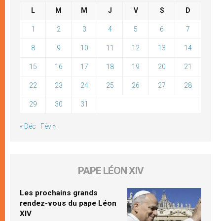
L
M
M
J
V
S
D
1
2
3
4
5
6
7
8
9
10
11
12
13
14
15
16
17
18
19
20
21
22
23
24
25
26
27
28
29
30
31
« Déc
Fév »
PAPE LÉON XIV
Les prochains grands
rendez-vous du pape Léon
XIV