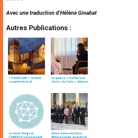
Avec une traduction d’Hélène Ginabat
Autres Publications :
« Fratelli tutti »: le texte
La guerre, c’est faire le
complet de la 3e
choix « de Caïn », déplore
encyclique du pape
le pape François
François
Le Saint-Siège et
Notre-Dame de Paris :
l'UNESCO construisent
Mme Azoulay, directrice