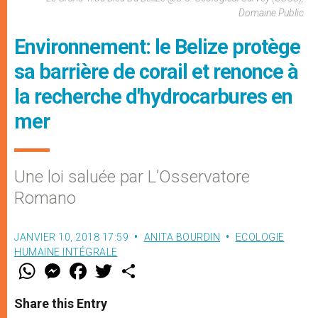
Domaine Public
Environnement: le Belize protège
sa barrière de corail et renonce à
la recherche d'hydrocarbures en
mer
Une loi saluée par L’Osservatore
Romano
JANVIER 10, 2018 17:59
ANITA BOURDIN
ECOLOGIE
HUMAINE INTÉGRALE
W
M
F
T
S
h
e
a
w
h
a
s
c
i
a
t
s
e
t
r
Share this Entry
s
e
b
t
e