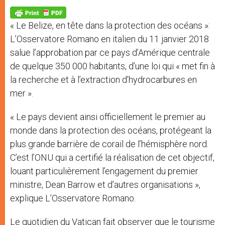
A
n
o
e
p
g
o
r
p
e
k
« Le Belize, en tête dans la protection des océans »:
r
L’Osservatore Romano en italien du 11 janvier 2018
salue l’approbation par ce pays d’Amérique centrale
de quelque 350 000 habitants, d’une loi qui « met fin à
la recherche et à l’extraction d’hydrocarbures en
mer ».
« Le pays devient ainsi officiellement le premier au
monde dans la protection des océans, protégeant la
plus grande barrière de corail de l’hémisphère nord.
C’est l’ONU qui a certifié la réalisation de cet objectif,
louant particulièrement l’engagement du premier
ministre, Dean Barrow et d’autres organisations »,
explique L’Osservatore Romano.
Le quotidien du Vatican fait observer que le tourisme