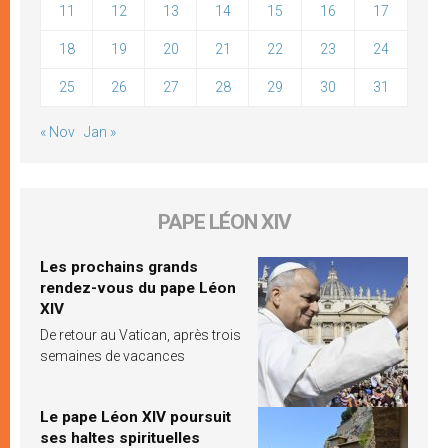
11
12
13
14
15
16
17
18
19
20
21
22
23
24
25
26
27
28
29
30
31
« Nov
Jan »
PAPE LÉON XIV
Les prochains grands
rendez-vous du pape Léon
XIV
De retour au Vatican, après trois
semaines de vacances
Le pape Léon XIV poursuit
ses haltes spirituelles