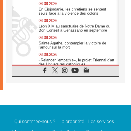
08.08.2026
En Cisjordanie, les chrétiens se sentent
seuls face à la violence des colons
08.08.2026
Léon XIV au sanctuaire de Notre Dame du
Bon Conseil à Genazzano en septembre
08.08.2026
Sainte Agathe, contempler la victoire de
l'amour sur la mort
08.08.2026
«Relancer l'empathie», le projet Triennal d'art
des Universités catholiques
08.08.2026
Signis 2026, donner la parole aux religieuses
catholiques
08.08.2026
Au Bangladesh, l'Église accompagne les
Dalits sur le chemin de la dignité
07.08.2026
Philippines: le vicariat apostolique de
Calapan devient un diocèse
Qui sommes-nous ?
La propriété
Les services
07.08.2026
Congo-Brazzaville: le 15 août, entre solennité