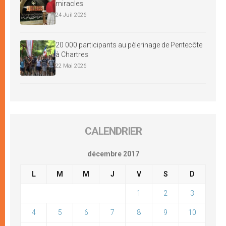
miracles
24 Juil 2026
20 000 participants au pèlerinage de Pentecôte
à Chartres
22 Mai 2026
CALENDRIER
décembre 2017
L
M
M
J
V
S
D
1
2
3
4
5
6
7
8
9
10