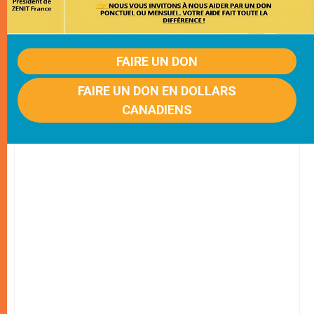
FAIRE UN DON
FAIRE UN DON EN DOLLARS
CANADIENS