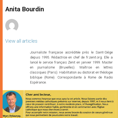
A
n
o
e
p
g
o
r
Anita Bourdin
p
e
k
r
View all articles
Journaliste française accréditée près le Saint-Siège
depuis 1995. Rédactrice en chef de fr.zenit.org. Elle a
lancé le service français Zenit en janvier 1999. Master
en journalisme (Bruxelles). Maîtrise en lettres
classiques (Paris). Habilitation au doctorat en théologie
biblique (Rome). Correspondante à Rome de Radio
Espérance.