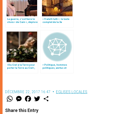
La guerre, c’est faire le
« Fratelli tutti »: le texte
choix « de Caïn », déplore
complet de la 3e
le pape François
encyclique du pape
François
«Du Ciel à la Terre pour
« Politique, hommes
porter la Terre au Ciel»,
politiques, vertus et
par Mgr Francesco Follo
sainteté », par Mgr
Bruguès
DÉCEMBRE 22, 2017 16:47
EGLISES LOCALES
W
M
F
T
S
h
e
a
w
h
a
s
c
i
a
t
s
e
t
r
Share this Entry
s
e
b
t
e