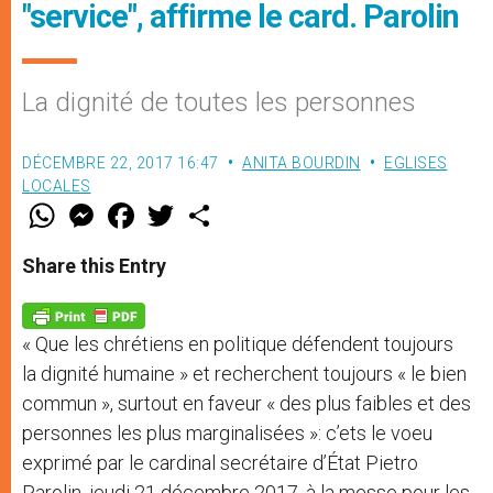
"service", affirme le card. Parolin
La dignité de toutes les personnes
DÉCEMBRE 22, 2017 16:47
ANITA BOURDIN
EGLISES
LOCALES
W
M
F
T
S
h
e
a
w
h
a
s
c
i
a
t
s
e
t
r
Share this Entry
s
e
b
t
e
A
n
o
e
p
g
o
r
p
e
k
« Que les chrétiens en politique défendent toujours
r
la dignité humaine » et recherchent toujours « le bien
commun », surtout en faveur « des plus faibles et des
personnes les plus marginalisées »: c’ets le voeu
exprimé par le cardinal secrétaire d’État Pietro
Parolin, jeudi 21 décembre 2017, à la messe pour les