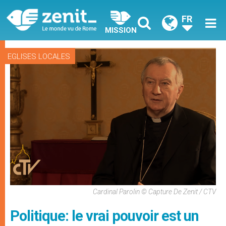
FR
MISSION
EGLISES LOCALES
Cardinal Parolin © Capture De Zenit / CTV
Politique: le vrai pouvoir est un