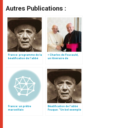
Autres Publications :
France: programme de la
« Charles de Foucauld,
béatification de l’abbé
un itinéraire de
Fouque à Marseille
conversions », par Mgr
Jean-Marc Aveline 2/4
France: un prêtre
Béatification de l'abbé
marseillais
Fouque: "Un bel exemple
"héroïque", Jean-
pour les arrivistes!", fait
Baptiste Fouque
observer le pape
François