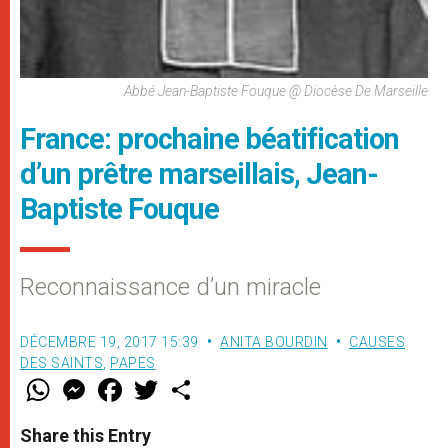
Abbé Jean-Baptiste Fouque @ Diocèse De Marseille
France: prochaine béatification
d’un prêtre marseillais, Jean-
Baptiste Fouque
Reconnaissance d’un miracle
DÉCEMBRE 19, 2017 15:39
ANITA BOURDIN
CAUSES
DES SAINTS
,
PAPES
W
M
F
T
S
h
e
a
w
h
a
s
c
i
a
t
s
e
t
r
Share this Entry
s
e
b
t
e