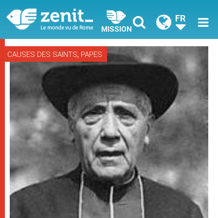
FR
MISSION
,
CAUSES DES SAINTS
PAPES