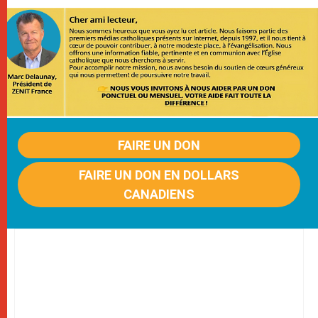
FAIRE UN DON
FAIRE UN DON EN DOLLARS
CANADIENS