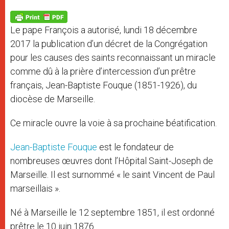
A
n
o
e
p
g
o
r
p
e
k
Le pape François a autorisé, lundi 18 décembre
r
2017 la publication d’un décret de la Congrégation
pour les causes des saints reconnaissant un miracle
comme dû à la prière d’intercession d’un prêtre
français, Jean-Baptiste Fouque (1851-1926), du
diocèse de Marseille.
Ce miracle ouvre la voie à sa prochaine béatification.
Jean-Baptiste Fouque
est le fondateur de
nombreuses œuvres dont l’Hôpital Saint-Joseph de
Marseille. Il est surnommé « le saint Vincent de Paul
marseillais ».
Né à Marseille le 12 septembre 1851, il est ordonné
prêtre le 10 juin 1876.