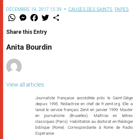
DÉCEMBRE 19, 2017 15:39
CAUSES DES SAINTS
,
PAPES
W
M
F
T
S
h
e
a
w
h
a
s
c
i
a
t
s
e
t
r
Share this Entry
s
e
b
t
e
A
n
o
e
p
g
o
r
Anita Bourdin
p
e
k
r
View all articles
Journaliste française accréditée près le Saint-Siège
depuis 1995. Rédactrice en chef de fr.zenit.org. Elle a
lancé le service français Zenit en janvier 1999. Master
en journalisme (Bruxelles). Maîtrise en lettres
classiques (Paris). Habilitation au doctorat en théologie
biblique (Rome). Correspondante à Rome de Radio
Espérance.