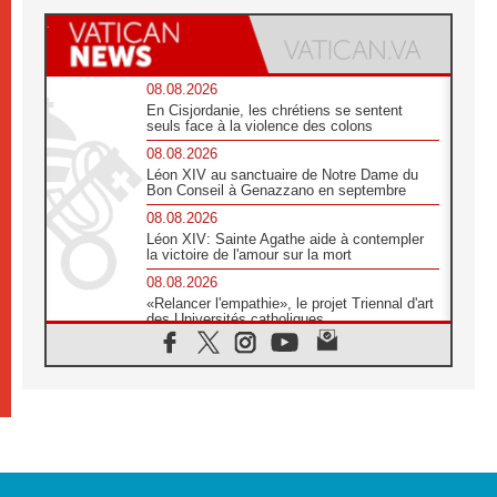
08.08.2026
En Cisjordanie, les chrétiens se sentent
seuls face à la violence des colons
08.08.2026
Léon XIV au sanctuaire de Notre Dame du
Bon Conseil à Genazzano en septembre
08.08.2026
Léon XIV: Sainte Agathe aide à contempler
la victoire de l'amour sur la mort
08.08.2026
«Relancer l'empathie», le projet Triennal d'art
des Universités catholiques
08.08.2026
Signis 2026, donner la parole aux religieuses
catholiques
08.08.2026
Au Bangladesh, l'Église accompagne les
Dalits sur le chemin de la dignité
07.08.2026
Philippines: le vicariat apostolique de