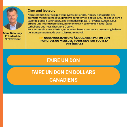
FAIRE UN DON
FAIRE UN DON EN DOLLARS
CANADIENS