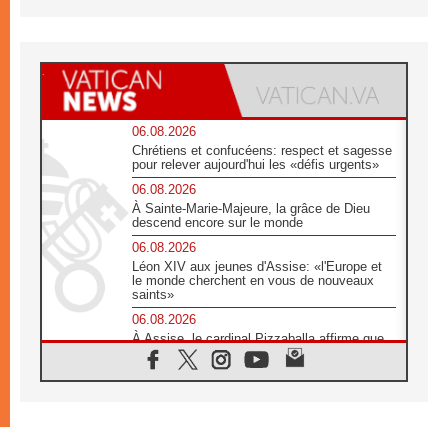
06.08.2026
Chrétiens et confucéens: respect et sagesse
pour relever aujourd'hui les «défis urgents»
06.08.2026
À Sainte-Marie-Majeure, la grâce de Dieu
descend encore sur le monde
06.08.2026
Léon XIV aux jeunes d'Assise: «l'Europe et
le monde cherchent en vous de nouveaux
saints»
06.08.2026
À Assise, le cardinal Pizzaballa affirme que
«les chrétiens veulent la paix»
06.08.2026
Au Mexique, le cardinal Parolin invite à être
aux côtés des marginalisées
06.08.2026