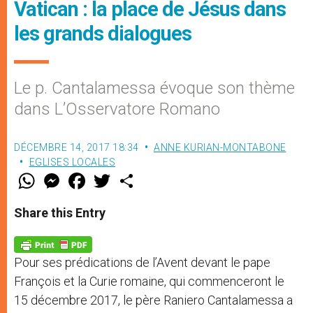
Vatican : la place de Jésus dans
les grands dialogues
Le p. Cantalamessa évoque son thème
dans L’Osservatore Romano
DÉCEMBRE 14, 2017 18:34
ANNE KURIAN-MONTABONE
EGLISES LOCALES
W
M
F
T
S
h
e
a
w
h
a
s
c
i
a
t
s
e
t
r
Share this Entry
s
e
b
t
e
A
n
o
e
p
g
o
r
p
e
k
Pour ses prédications de l’Avent devant le pape
r
François et la Curie romaine, qui commenceront le
15 décembre 2017, le père Raniero Cantalamessa a