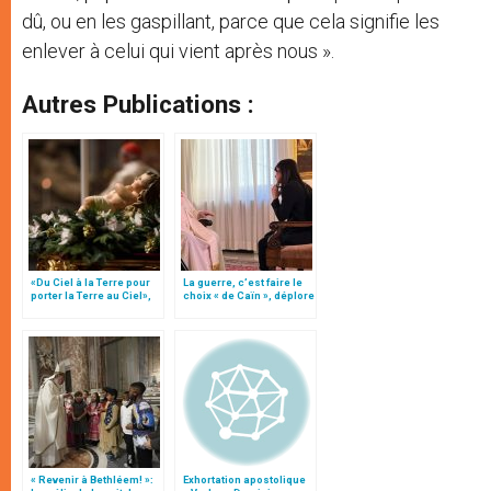
dû, ou en les gaspillant, parce que cela signifie les
enlever à celui qui vient après nous ».
Autres Publications :
«Du Ciel à la Terre pour
La guerre, c’est faire le
porter la Terre au Ciel»,
choix « de Caïn », déplore
par Mgr Francesco Follo
le pape François
« Revenir à Bethléem! »:
Exhortation apostolique