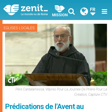
FR
MISSION
EGLISES LOCALES
Père Cantalamessa, Vêpres Pour La Journée De Prière Pour La
Création, Capture CTV
Prédications de l’Avent au