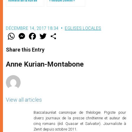
homélie de la nuit de
« Verbum Domini »
Noël (texte complet)
DÉCEMBRE 14, 2017 18:34
EGLISES LOCALES
W
M
F
T
S
h
e
a
w
h
a
s
c
i
a
t
s
e
t
r
Share this Entry
s
e
b
t
e
A
n
o
e
p
g
o
r
Anne Kurian-Montabone
p
e
k
r
View all articles
Baccalauréat canonique de théologie. Pigiste pour
divers journaux de la presse chrétienne et auteur de
cinq romans (éd. Quasar et Salvator). Journaliste à
Zenit depuis octobre 2011.